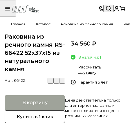
Главная
Каталог
Раковина из речного камня
Рак
Раковина из
34 560 ₽
речного камня RS-
66422 52х37х15 из
В наличии: 1
натурального
Рассчитать
камня
доставку
Арт.
66422
Гарантия 5 лет
Цена действительна только
В корзину
для интернет-магазина и
может отличаться от цен в
розничных магазинах
Купить в 1 клик