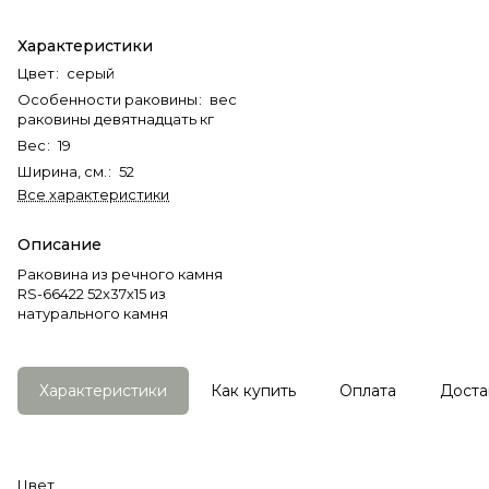
Характеристики
Цвет
:
серый
Особенности раковины
:
вес
раковины девятнадцать кг
Вес
:
19
Ширина, см.
:
52
Все характеристики
Описание
Раковина из речного камня
RS-66422 52х37х15 из
натурального камня
Характеристики
Как купить
Оплата
Доста
Цвет