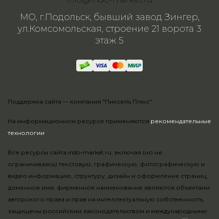
МО, г.Подольск, бывший завод Зингер,
ул.Комсомольская, строение 21 ворота 3
этаж 5
Поддержка сайта —
компания "Пиксель Плюс"
На информационном ресурсе применяются
рекомендательные
технологии
.
Все ресурсы сайта indo-market.ru, включая (но не
ограничиваясь) текстовую, графическую, фотографическую и
видео информацию, структуру, дизайн и оформление страниц,
доменное имя, фирменное наименование являются объектами
авторского права и прав на интеллектуальную собственность,
защищены российским законодательством и международными