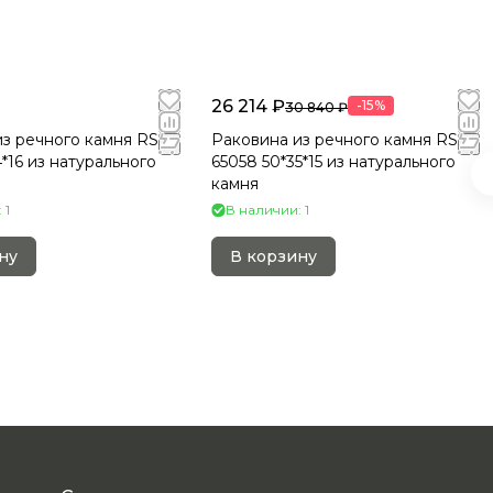
26 214 ₽
-15%
30 840 ₽
з речного камня RS-
Раковина из речного камня RS-
4*16 из натурального
65058 50*35*15 из натурального
камня
 1
В наличии: 1
ну
В корзину