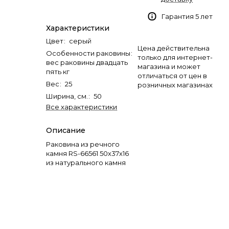
Гарантия 5 лет
Характеристики
Цвет
:
серый
Цена действительна
Особенности раковины
:
только для интернет-
вес раковины двадцать
магазина и может
пять кг
отличаться от цен в
Вес
:
25
розничных магазинах
Ширина, см.
:
50
Все характеристики
Описание
Раковина из речного
камня RS-66561 50х37х16
из натурального камня