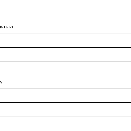
ять кг
у