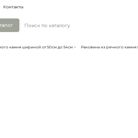
Контакты
талог
ного камня шириной от 50см до 54см
Раковина из речного камня R