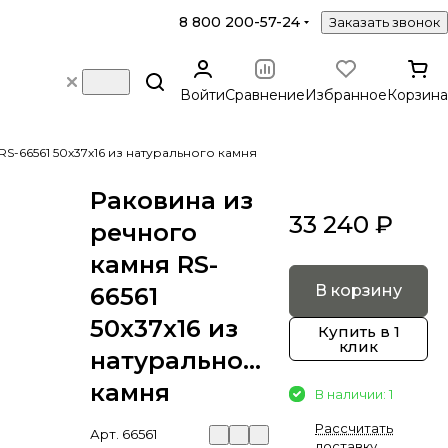
8 800 200-57-24
Заказать звонок
Войти
Сравнение
Избранное
Корзина
S-66561 50х37х16 из натурального камня
Раковина из
33 240 ₽
речного
камня RS-
В корзину
66561
50х37х16 из
Купить в 1
клик
натурального
камня
В наличии: 1
Рассчитать
Арт.
66561
доставку