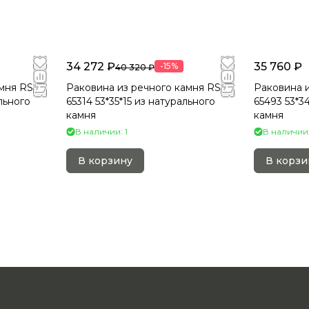
34 272 ₽
35 760 ₽
-15%
40 320 ₽
мня RS-
Раковина из речного камня RS-
Раковина и
льного
65314 53*35*15 из натурального
65493 53*3
камня
камня
В наличии: 1
В наличии:
В корзину
В корзи