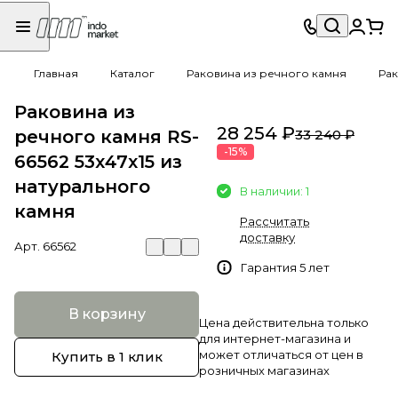
Главная
Каталог
Раковина из речного камня
Рак
Раковина из
28 254 ₽
речного камня RS-
33 240 ₽
-15%
66562 53х47х15 из
натурального
В наличии: 1
камня
Рассчитать
доставку
Арт.
66562
Гарантия 5 лет
В корзину
Цена действительна только
для интернет-магазина и
может отличаться от цен в
Купить в 1 клик
розничных магазинах