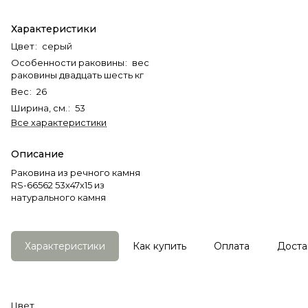
Характеристики
Цвет
:
серый
Особенности раковины
:
вес
раковины двадцать шесть кг
Вес
:
26
Ширина, см.
:
53
Все характеристики
Описание
Раковина из речного камня
RS-66562 53х47х15 из
натурального камня
Характеристики
Как купить
Оплата
Доста
Цвет