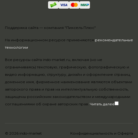
Поддержка сайта —
компания "Пиксель Плюс"
На информационном ресурсе применяются
рекомендательные
технологии
.
Все ресурсы сайта indo-market.ru, включая (но не
ограничиваясь) текстовую, графическую, фотографическую и
видео информацию, структуру, дизайн и оформление страниц,
доменное имя, фирменное наименование являются объектами
авторского права и прав на интеллектуальную собственность,
защищены российским законодательством и международными
соглашениями об охране авторских прав.
Читать далее
© 2026 indo-market
Конфиденциальность
и
Оферта