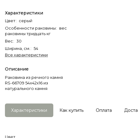
Характеристики
Цвет
:
серый
Особенности раковины
:
вес
раковины тридцать кг
Вес
:
30
Ширина, см.
:
54
Все характеристики
Описание
Раковина из речного камня
RS-66709 54х42х16 из
натурального камня
Характеристики
Как купить
Оплата
Доста
Цвет