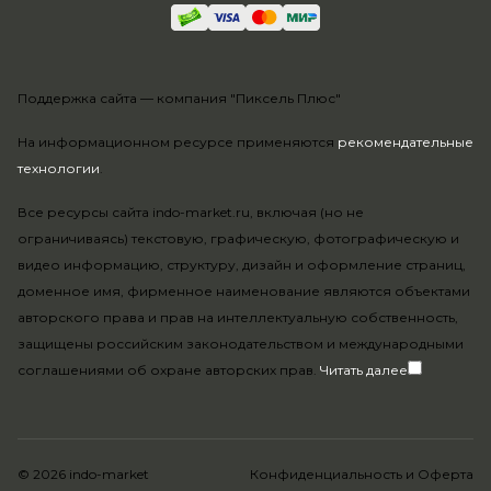
Поддержка сайта —
компания "Пиксель Плюс"
На информационном ресурсе применяются
рекомендательные
технологии
.
Все ресурсы сайта indo-market.ru, включая (но не
ограничиваясь) текстовую, графическую, фотографическую и
видео информацию, структуру, дизайн и оформление страниц,
доменное имя, фирменное наименование являются объектами
авторского права и прав на интеллектуальную собственность,
защищены российским законодательством и международными
соглашениями об охране авторских прав.
Читать далее
© 2026 indo-market
Конфиденциальность
и
Оферта