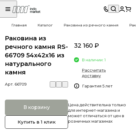
Главная
Каталог
Раковина из речного камня
Рак
Раковина из
32 160 ₽
речного камня RS-
66709 54х42х16 из
В наличии: 1
натурального
Рассчитать
камня
доставку
Арт.
66709
Гарантия 5 лет
Цена действительна только
В корзину
для интернет-магазина и
может отличаться от цен в
розничных магазинах
Купить в 1 клик