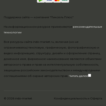
Поддержка сайта —
компания "Пиксель Плюс"
На информационном ресурсе применяются
рекомендательные
технологии
.
Все ресурсы сайта indo-market.ru, включая (но не
ограничиваясь) текстовую, графическую, фотографическую и
видео информацию, структуру, дизайн и оформление страниц,
доменное имя, фирменное наименование являются объектами
авторского права и прав на интеллектуальную собственность,
защищены российским законодательством и международными
соглашениями об охране авторских прав.
Читать далее
© 2026 indo-market
Конфиденциальность
и
Оферта