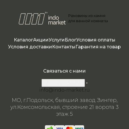
го
камн
45*1
камня
го
камн
камн
я
5)
камн
я
Раковины из камня
я
я
для ванной комнаты
Каталог
Акции
Услуги
Блог
Условия оплаты
Условия доставки
Контакты
Гарантия на товар
Связаться с нами
8 800 200-57-24
info@indo-market.ru
МО, г.Подольск, бывший завод Зингер,
ул.Комсомольская, строение 21 ворота 3
этаж 5