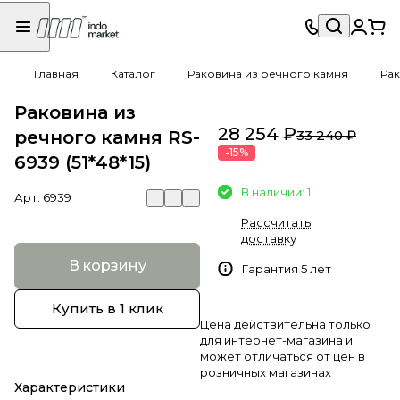
Главная
Каталог
Раковина из речного камня
Рак
Раковина из
28 254 ₽
речного камня RS-
33 240 ₽
-15%
6939 (51*48*15)
В наличии: 1
Арт.
6939
Рассчитать
доставку
В корзину
Гарантия 5 лет
Купить в 1 клик
Цена действительна только
для интернет-магазина и
может отличаться от цен в
розничных магазинах
Характеристики