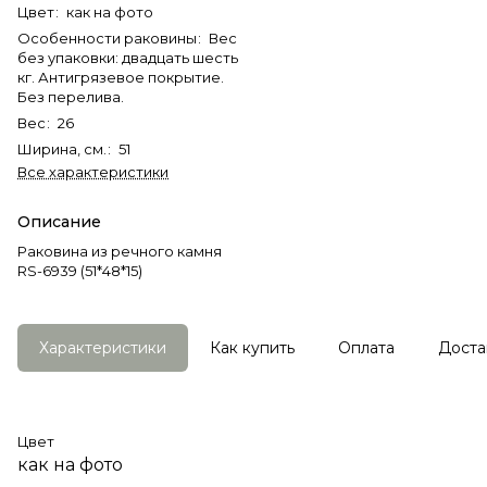
Цвет
:
как на фото
Особенности раковины
:
Вес
без упаковки: двадцать шесть
кг. Антигрязевое покрытие.
Без перелива.
Вес
:
26
Ширина, см.
:
51
Все характеристики
Описание
Раковина из речного камня
RS-6939 (51*48*15)
Характеристики
Как купить
Оплата
Доста
Цвет
как на фото