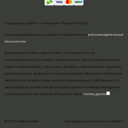
Поддержка сайта —
компания "Пиксель Плюс"
На информационном ресурсе применяются
рекомендательные
технологии
.
Все ресурсы сайта indo-market.ru, включая (но не
ограничиваясь) текстовую, графическую, фотографическую и
видео информацию, структуру, дизайн и оформление страниц,
доменное имя, фирменное наименование являются объектами
авторского права и прав на интеллектуальную собственность,
защищены российским законодательством и международными
соглашениями об охране авторских прав.
Читать далее
© 2026 indo-market
Конфиденциальность
и
Оферта