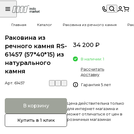
Главная
Каталог
Раковина из речного камня
Рак
Раковина из
34 200 ₽
речного камня RS-
61457 (57*40*15) из
В наличии: 1
натурального
Рассчитать
камня
доставку
Арт.
61457
Гарантия 5 лет
Цена действительна только
В корзину
для интернет-магазина и
может отличаться от цен в
розничных магазинах
Купить в 1 клик