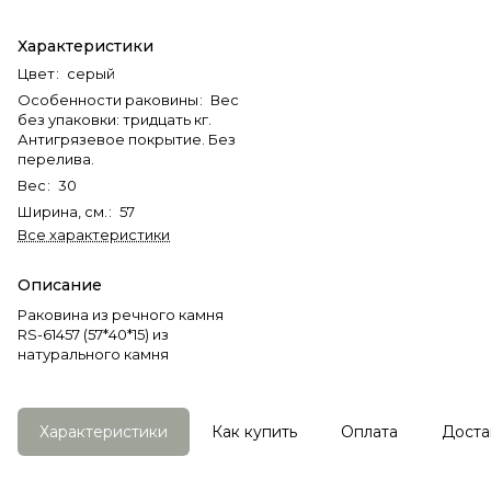
Характеристики
Цвет
:
серый
Особенности раковины
:
Вес
без упаковки: тридцать кг.
Антигрязевое покрытие. Без
перелива.
Вес
:
30
Ширина, см.
:
57
Все характеристики
Описание
Раковина из речного камня
RS-61457 (57*40*15) из
натурального камня
Характеристики
Как купить
Оплата
Доста