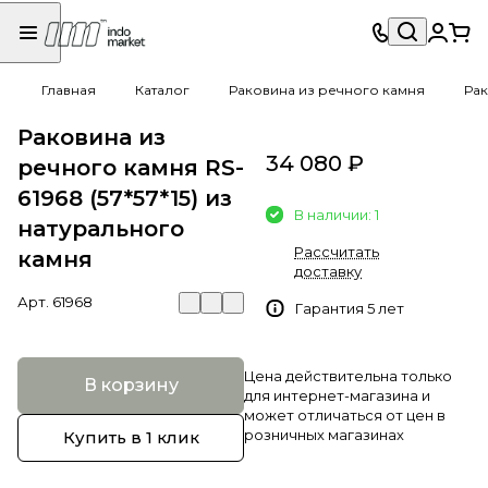
Главная
Каталог
Раковина из речного камня
Рак
Раковина из
34 080 ₽
речного камня RS-
61968 (57*57*15) из
В наличии: 1
натурального
Рассчитать
камня
доставку
Арт.
61968
Гарантия 5 лет
Цена действительна только
В корзину
для интернет-магазина и
может отличаться от цен в
розничных магазинах
Купить в 1 клик