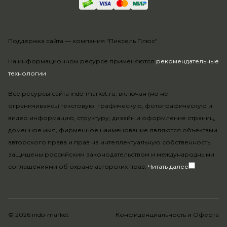
Поддержка сайта —
компания "Пиксель Плюс"
На информационном ресурсе применяются
рекомендательные
технологии
.
Все ресурсы сайта indo-market.ru, включая (но не
ограничиваясь) текстовую, графическую, фотографическую и
видео информацию, структуру, дизайн и оформление страниц,
доменное имя, фирменное наименование являются объектами
авторского права и прав на интеллектуальную собственность,
защищены российским законодательством и международными
соглашениями об охране авторских прав.
Читать далее
© 2026 indo-market
Конфиденциальность
и
Оферта