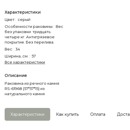
Характеристики
Цвет
:
серый
Особенности раковины
:
Вес
без упаковки: тридцать
четыре кг. Антигрязевое
покрытие. Без перелива.
Вес
:
34
Ширина, см.
:
57
Все характеристики
Описание
Раковина из речного камня
RS-61968 (57*57*15) из
натурального камня
Характеристики
Как купить
Оплата
Доста