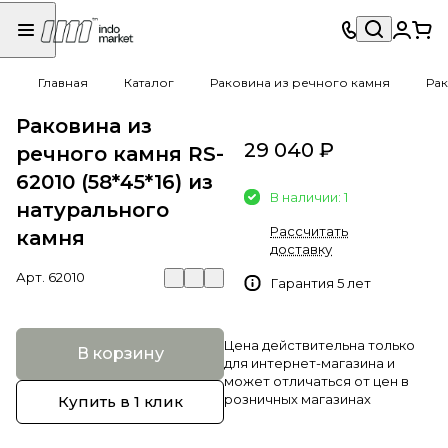
Главная
Каталог
Раковина из речного камня
Рак
Раковина из
29 040 ₽
речного камня RS-
62010 (58*45*16) из
В наличии: 1
натурального
Рассчитать
камня
доставку
Арт.
62010
Гарантия 5 лет
Цена действительна только
В корзину
для интернет-магазина и
может отличаться от цен в
розничных магазинах
Купить в 1 клик