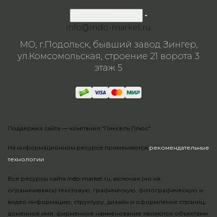
8 800 200-57-24
info@indo-market.ru
МО, г.Подольск, бывший завод Зингер,
ул.Комсомольская, строение 21 ворота 3
этаж 5
Поддержка сайта —
компания "Пиксель Плюс"
На информационном ресурсе применяются
рекомендательные
технологии
.
Все ресурсы сайта indo-market.ru, включая (но не
ограничиваясь) текстовую, графическую, фотографическую и
видео информацию, структуру, дизайн и оформление страниц,
доменное имя, фирменное наименование являются объектами