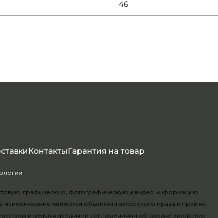
46
оставки
Контакты
Гарантия на товар
нологии
.
текстовую, графическую, фотографическую и видео информацию,
е наименование являются объектами авторского права и прав на
ельством и международными соглашениями об охране авторских