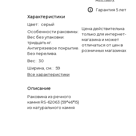
Гарантия 5 лет
Характеристики
Цвет
:
серый
Цена действительна
Особенности раковины
:
только для интернет-
Вес без упаковки:
магазина и может
тридцать кг.
отличаться от цен в
Антигрязевое покрытие.
розничных магазинах
Без перелива.
Вес
:
30
Ширина, см.
:
59
Все характеристики
Описание
Раковина из речного
камня RS-62063 (59*46*15)
из натурального камня