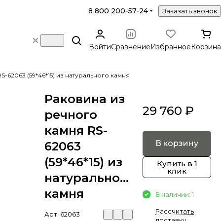
8 800 200-57-24
Заказать звонок
Войти
Сравнение
Избранное
Корзина
-62063 (59*46*15) из натурального камня
Раковина из
29 760 ₽
речного
камня RS-
В корзину
62063
(59*46*15) из
Купить в 1
клик
натурального
камня
В наличии: 1
Рассчитать
Арт.
62063
доставку