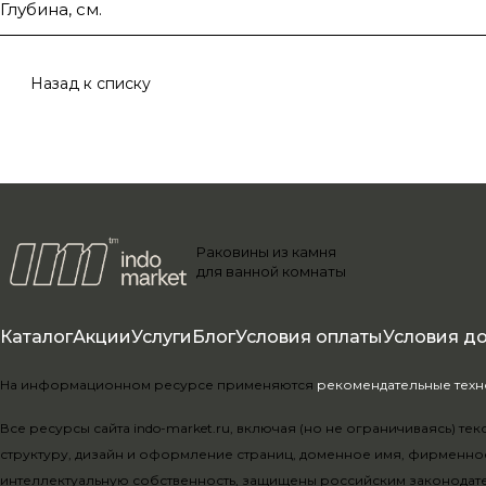
Глубина, см.
Назад к списку
Раковины из камня
для ванной комнаты
Каталог
Акции
Услуги
Блог
Условия оплаты
Условия д
На информационном ресурсе применяются
рекомендательные тех
Все ресурсы сайта indo-market.ru, включая (но не ограничиваясь) 
структуру, дизайн и оформление страниц, доменное имя, фирменно
интеллектуальную собственность, защищены российским законодат