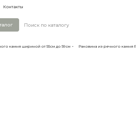
Контакты
талог
ого камня шириной от 55см до 59см
Раковина из речного камня RS