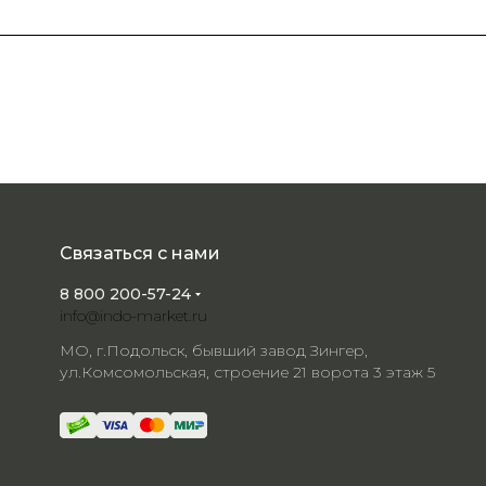
Связаться с нами
8 800 200-57-24
info@indo-market.ru
МО, г.Подольск, бывший завод Зингер,
ул.Комсомольская, строение 21 ворота 3 этаж 5