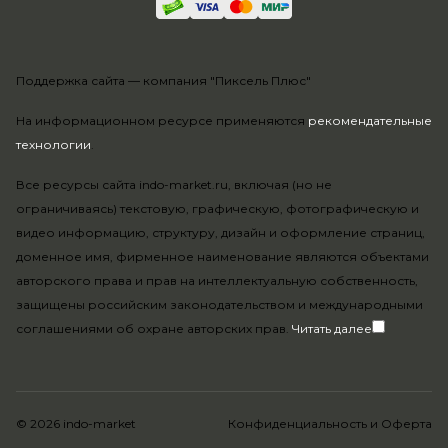
Поддержка сайта —
компания "Пиксель Плюс"
На информационном ресурсе применяются
рекомендательные
технологии
.
Все ресурсы сайта indo-market.ru, включая (но не
ограничиваясь) текстовую, графическую, фотографическую и
видео информацию, структуру, дизайн и оформление страниц,
доменное имя, фирменное наименование являются объектами
авторского права и прав на интеллектуальную собственность,
защищены российским законодательством и международными
соглашениями об охране авторских прав.
Читать далее
© 2026 indo-market
Конфиденциальность
и
Оферта