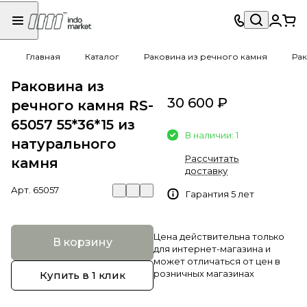
Главная
Каталог
Раковина из речного камня
Рак
Раковина из
30 600 ₽
речного камня RS-
65057 55*36*15 из
В наличии: 1
натурального
Рассчитать
камня
доставку
Арт.
65057
Гарантия 5 лет
Цена действительна только
В корзину
для интернет-магазина и
может отличаться от цен в
розничных магазинах
Купить в 1 клик