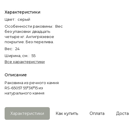
Характеристики
Цвет
:
серый
Особенности раковины
:
Вес
без упаковки: двадцать
четыре кг. Антигрязевое
покрытие. Без перелива.
Вес
:
24
Ширина, см.
:
55
Все характеристики
Описание
Раковина из речного камня
RS-65057 55*36*15 из
натурального камня
Характеристики
Как купить
Оплата
Доста