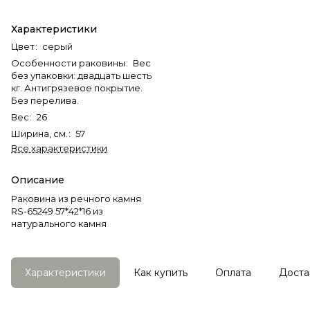
Характеристики
Цвет
:
серый
Особенности раковины
:
Вес
без упаковки: двадцать шесть
кг. Антигрязевое покрытие.
Без перелива.
Вес
:
26
Ширина, см.
:
57
Все характеристики
Описание
Раковина из речного камня
RS-65249 57*42*16 из
натурального камня
Характеристики
Как купить
Оплата
Доста