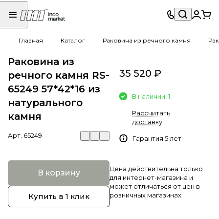
Главная
Каталог
Раковина из речного камня
Рак
Раковина из
35 520 ₽
речного камня RS-
65249 57*42*16 из
В наличии: 1
натурального
Рассчитать
камня
доставку
Арт.
65249
Гарантия 5 лет
Цена действительна только
В корзину
для интернет-магазина и
может отличаться от цен в
розничных магазинах
Купить в 1 клик