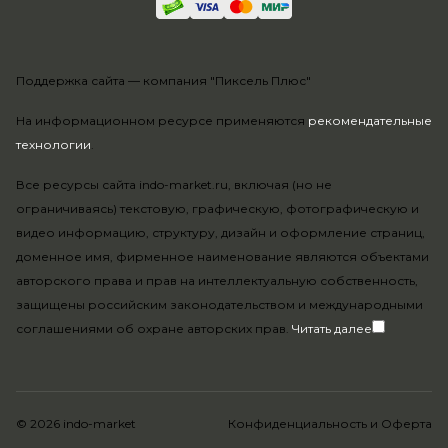
Поддержка сайта —
компания "Пиксель Плюс"
На информационном ресурсе применяются
рекомендательные
технологии
.
Все ресурсы сайта indo-market.ru, включая (но не
ограничиваясь) текстовую, графическую, фотографическую и
видео информацию, структуру, дизайн и оформление страниц,
доменное имя, фирменное наименование являются объектами
авторского права и прав на интеллектуальную собственность,
защищены российским законодательством и международными
соглашениями об охране авторских прав.
Читать далее
© 2026 indo-market
Конфиденциальность
и
Оферта