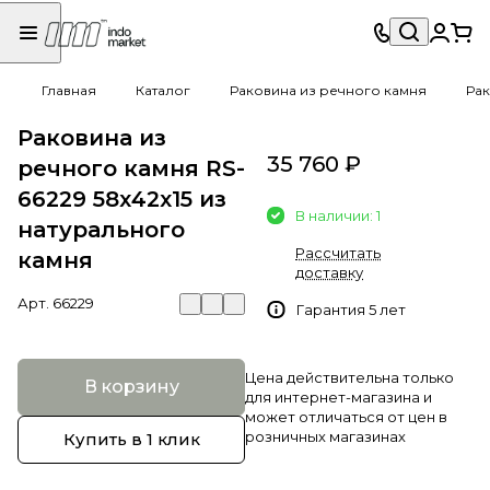
Главная
Каталог
Раковина из речного камня
Рак
Раковина из
35 760 ₽
речного камня RS-
66229 58х42х15 из
В наличии: 1
натурального
Рассчитать
камня
доставку
Арт.
66229
Гарантия 5 лет
Цена действительна только
В корзину
для интернет-магазина и
может отличаться от цен в
розничных магазинах
Купить в 1 клик