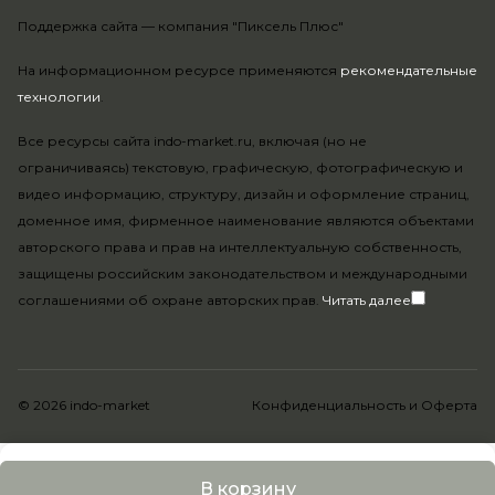
Поддержка сайта —
компания "Пиксель Плюс"
На информационном ресурсе применяются
рекомендательные
технологии
.
Все ресурсы сайта indo-market.ru, включая (но не
ограничиваясь) текстовую, графическую, фотографическую и
видео информацию, структуру, дизайн и оформление страниц,
доменное имя, фирменное наименование являются объектами
авторского права и прав на интеллектуальную собственность,
защищены российским законодательством и международными
соглашениями об охране авторских прав.
Читать далее
© 2026 indo-market
Конфиденциальность
и
Оферта
В корзину