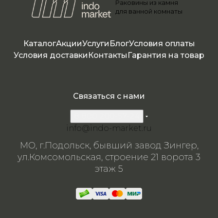
Раковины из камня
я
я
я
я
я
для ванной комнаты
Каталог
Акции
Услуги
Блог
Условия оплаты
Условия доставки
Контакты
Гарантия на товар
Связаться с нами
8 800 200-57-24
info@indo-market.ru
МО, г.Подольск, бывший завод Зингер,
ул.Комсомольская, строение 21 ворота 3
этаж 5