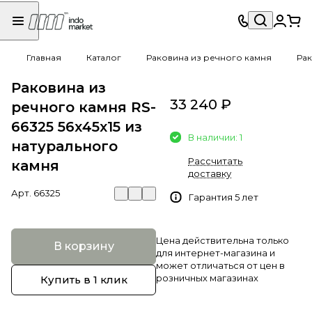
Главная
Каталог
Раковина из речного камня
Рак
Раковина из
33 240 ₽
речного камня RS-
66325 56х45х15 из
В наличии: 1
натурального
Рассчитать
камня
доставку
Арт.
66325
Гарантия 5 лет
Цена действительна только
В корзину
для интернет-магазина и
может отличаться от цен в
розничных магазинах
Купить в 1 клик