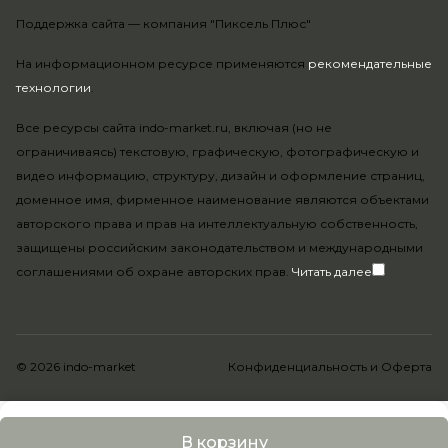
Поддержка сайта —
компания "Пиксель Плюс"
На информационном ресурсе применяются
рекомендательные
технологии
.
Все ресурсы сайта indo-market.ru, включая (но не
ограничиваясь) текстовую, графическую, фотографическую и
видео информацию, структуру, дизайн и оформление страниц,
доменное имя, фирменное наименование являются объектами
авторского права и прав на интеллектуальную собственность,
защищены российским законодательством и международными
соглашениями об охране авторских прав.
Читать далее
© 2026 indo-market
Конфиденциальность
и
Оферта
В корзину