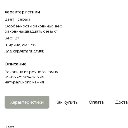
Характеристики
Цвет
:
серый
Особенности раковины
:
вес
раковины двадцать семь кг
Вес
:
27
Ширина, см.
:
56
Все характеристики
Описание
Раковина из речного камня
RS-66325 56х45х15 из
натурального камня
Характеристики
Как купить
Оплата
Доста
Цвет