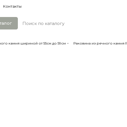
Контакты
талог
ого камня шириной от 55см до 59см
Раковина из речного камня R