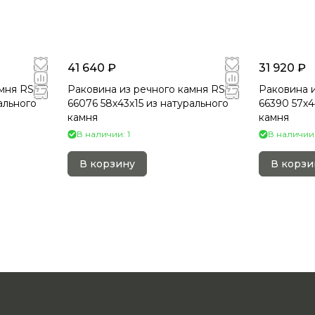
41 640 ₽
31 920 ₽
мня RS-
Раковина из речного камня RS-
Раковина и
ального
66076 58х43х15 из натурального
66390 57х4
камня
камня
В наличии: 1
В наличии:
В корзину
В корзи