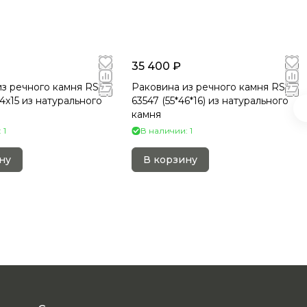
35 400 ₽
з речного камня RS-
Раковина из речного камня RS-
4х15 из натурального
63547 (55*46*16) из натурального
камня
 1
В наличии: 1
ну
В корзину