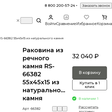
8 800 200-57-24
Заказать звонок
Войти
Сравнение
Избранное
Корзина
S-66382 55х45х15 из натурального камня
Раковина из
32 040 ₽
речного
камня RS-
В корзину
66382
55х45х15 из
Купить в 1
клик
натурального
камня
В наличии: 1
Рассчитать
Арт.
66382
доставку