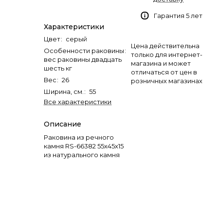
Гарантия 5 лет
Характеристики
Цвет
:
серый
Цена действительна
Особенности раковины
:
только для интернет-
вес раковины двадцать
магазина и может
шесть кг
отличаться от цен в
Вес
:
26
розничных магазинах
Ширина, см.
:
55
Все характеристики
Описание
Раковина из речного
камня RS-66382 55х45х15
из натурального камня