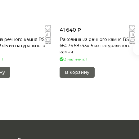
41 640 ₽
з речного камня RS-
Раковина из речного камня RS-
3х15 из натурального
66076 58х43х15 из натурального
камня
 1
В наличии: 1
ну
В корзину