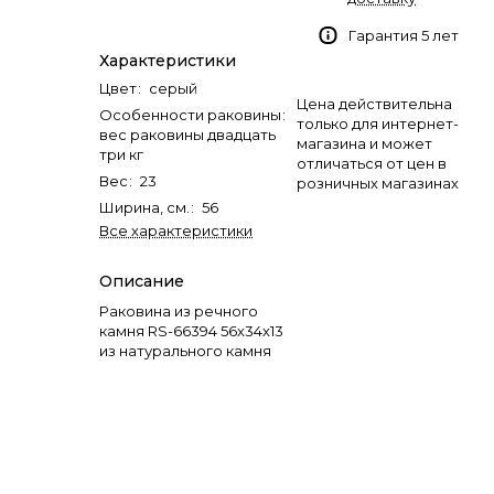
Гарантия 5 лет
Характеристики
Цвет
:
серый
Цена действительна
Особенности раковины
:
только для интернет-
вес раковины двадцать
магазина и может
три кг
отличаться от цен в
Вес
:
23
розничных магазинах
Ширина, см.
:
56
Все характеристики
Описание
Раковина из речного
камня RS-66394 56х34х13
из натурального камня