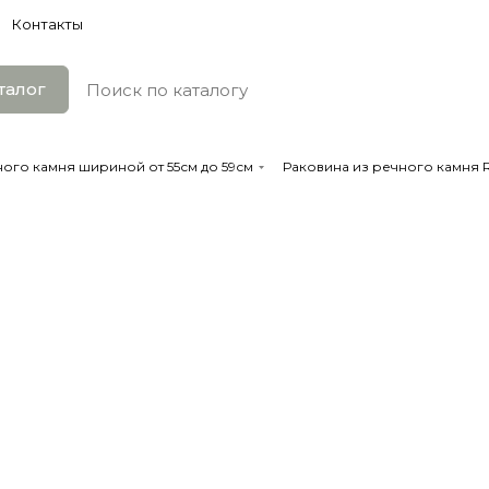
Контакты
талог
ого камня шириной от 55см до 59см
Раковина из речного камня R