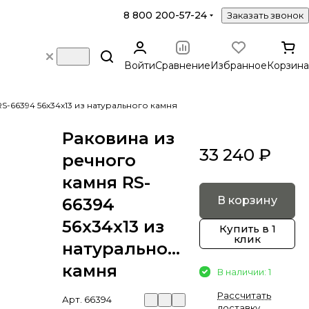
8 800 200-57-24
Заказать звонок
Войти
Сравнение
Избранное
Корзина
S-66394 56х34х13 из натурального камня
Раковина из
33 240 ₽
речного
камня RS-
В корзину
66394
56х34х13 из
Купить в 1
клик
натурального
камня
В наличии: 1
Рассчитать
Арт.
66394
доставку