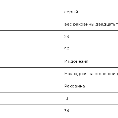
серый
вес раковины двадцать т
23
56
Индонезия
Накладная на столешниц
Раковина
13
34