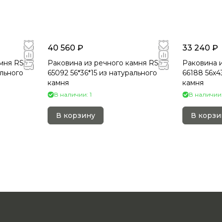
40 560 ₽
33 240 ₽
мня RS-
Раковина из речного камня RS-
Раковина и
ального
65092 56*36*15 из натурального
66188 56х4
камня
камня
В наличии: 1
В наличии:
В корзину
В корзи