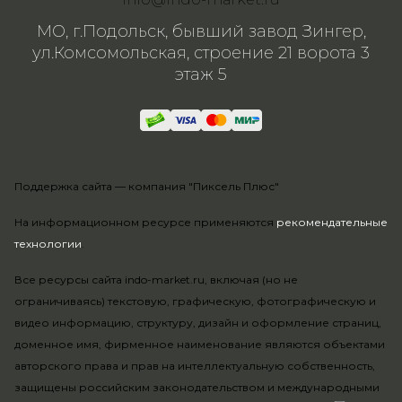
МО, г.Подольск, бывший завод Зингер,
ул.Комсомольская, строение 21 ворота 3
этаж 5
Поддержка сайта —
компания "Пиксель Плюс"
На информационном ресурсе применяются
рекомендательные
технологии
.
Все ресурсы сайта indo-market.ru, включая (но не
ограничиваясь) текстовую, графическую, фотографическую и
видео информацию, структуру, дизайн и оформление страниц,
доменное имя, фирменное наименование являются объектами
авторского права и прав на интеллектуальную собственность,
защищены российским законодательством и международными