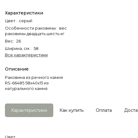
Характеристики
Цвет
:
серый
Особенности раковины
:
вес
раковины двадцать шесть кг
Вес
:
26
Ширина, см.
:
58
Все характеристики
Описание
Раковина из речного камня
RS-66485 58х40х15 из
натурального камня
Характеристики
Как купить
Оплата
Доста
Цвет