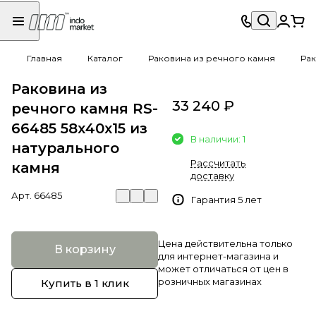
Главная
Каталог
Раковина из речного камня
Рак
Раковина из
33 240 ₽
речного камня RS-
66485 58х40х15 из
В наличии: 1
натурального
Рассчитать
камня
доставку
Арт.
66485
Гарантия 5 лет
Цена действительна только
В корзину
для интернет-магазина и
может отличаться от цен в
розничных магазинах
Купить в 1 клик