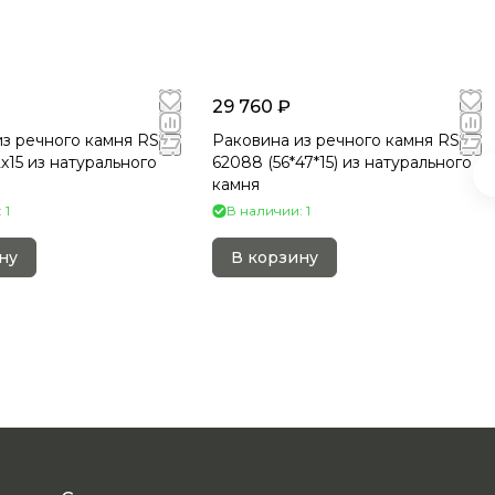
29 760 ₽
з речного камня RS-
Раковина из речного камня RS-
2х15 из натурального
62088 (56*47*15) из натурального
камня
 1
В наличии: 1
ну
В корзину