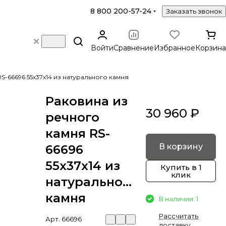
8 800 200-57-24
Заказать звонок
Войти
Сравнение
Избранное
Корзина
S-66696 55х37х14 из натурального камня
Раковина из
30 960 ₽
речного
камня RS-
В корзину
66696
55х37х14 из
Купить в 1
клик
натурального
камня
В наличии: 1
Рассчитать
Арт.
66696
доставку