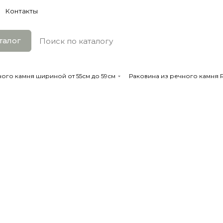
Контакты
талог
ого камня шириной от 55см до 59см
Раковина из речного камня R