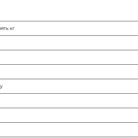
ять кг
у