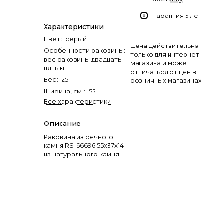
Гарантия 5 лет
Характеристики
Цвет
:
серый
Цена действительна
Особенности раковины
:
только для интернет-
вес раковины двадцать
магазина и может
пять кг
отличаться от цен в
Вес
:
25
розничных магазинах
Ширина, см.
:
55
Все характеристики
Описание
Раковина из речного
камня RS-66696 55х37х14
из натурального камня