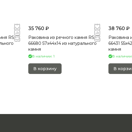
35 760 ₽
38 760 ₽
мня RS-
Раковина из речного камня RS-
Раковина и
ального
66680 57х44х14 из натурального
66431 55х4
камня
камня
В наличии: 1
В наличии:
В корзину
В корзи