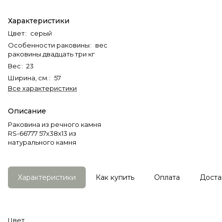
Характеристики
Цвет
:
серый
Особенности раковины
:
вес
раковины двадцать три кг
Вес
:
23
Ширина, см.
:
57
Все характеристики
Описание
Раковина из речного камня
RS-66777 57х38х13 из
натурального камня
Характеристики
Как купить
Оплата
Доста
Цвет