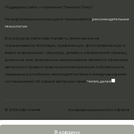
Поддержка сайта —
компания "Пиксель Плюс"
На информационном ресурсе применяются
рекомендательные
технологии
.
Все ресурсы сайта indo-market.ru, включая (но не
ограничиваясь) текстовую, графическую, фотографическую и
видео информацию, структуру, дизайн и оформление страниц,
доменное имя, фирменное наименование являются объектами
авторского права и прав на интеллектуальную собственность,
защищены российским законодательством и международными
соглашениями об охране авторских прав.
Читать далее
© 2026 indo-market
Конфиденциальность
и
Оферта
В корзину