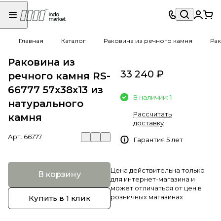
Главная
Каталог
Раковина из речного камня
Рак
Раковина из
33 240 ₽
речного камня RS-
66777 57х38х13 из
В наличии: 1
натурального
Рассчитать
камня
доставку
Арт.
66777
Гарантия 5 лет
Цена действительна только
В корзину
для интернет-магазина и
может отличаться от цен в
розничных магазинах
Купить в 1 клик