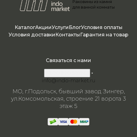
Раковины из камня
я
я
я
я
я
для ванной комнаты
Каталог
Акции
Услуги
Блог
Условия оплаты
Условия доставки
Контакты
Гарантия на товар
Связаться с нами
8 800 200-57-24
info@indo-market.ru
МО, г.Подольск, бывший завод Зингер,
ул.Комсомольская, строение 21 ворота 3
этаж 5