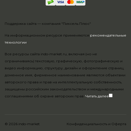
Поддержка сайта —
компания "Пиксель Плюс"
На информационном ресурсе применяются
рекомендательные
технологии
.
Все ресурсы сайта indo-market.ru, включая (но не
ограничиваясь) текстовую, графическую, фотографическую и
видео информацию, структуру, дизайн и оформление страниц,
доменное имя, фирменное наименование являются объектами
авторского права и прав на интеллектуальную собственность,
защищены российским законодательством и международными
соглашениями об охране авторских прав.
Читать далее
© 2026 indo-market
Конфиденциальность
и
Оферта