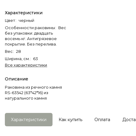
Характеристики
Цвет
:
черный
Особенности раковины
:
Вес
без упаковки: двадцать
восемь кг. Антигрязевое
покрытие. Без перелива.
Вес
:
28
Ширина, см.
:
63
Все характеристики
Описание
Раковина из речного камня
RS-63542 (63*42*16) из
натурального камня
Характеристики
Как купить
Оплата
Доста