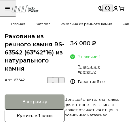
Главная
Каталог
Раковина из речного камня
Рак
Раковина из
34 080 ₽
речного камня RS-
63542 (63*42*16) из
В наличии: 1
натурального
Рассчитать
камня
доставку
Арт.
63542
Гарантия 5 лет
Цена действительна только
В корзину
для интернет-магазина и
может отличаться от цен в
розничных магазинах
Купить в 1 клик