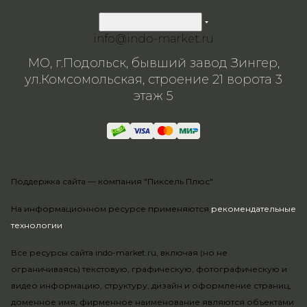
8 800 200-57-24
info@indo-market.ru
МО, г.Подольск, бывший завод Зингер,
ул.Комсомольская, строение 21 ворота 3
этаж 5
Поддержка сайта —
компания "Пиксель Плюс"
На информационном ресурсе применяются
рекомендательные
технологии
.
Все ресурсы сайта indo-market.ru, включая (но не
ограничиваясь) текстовую, графическую, фотографическую и
видео информацию, структуру, дизайн и оформление страниц,
доменное имя, фирменное наименование являются объектами