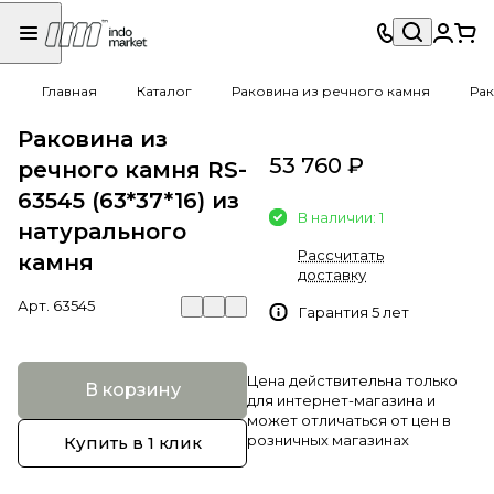
Главная
Каталог
Раковина из речного камня
Рак
Раковина из
53 760 ₽
речного камня RS-
63545 (63*37*16) из
В наличии: 1
натурального
Рассчитать
камня
доставку
Арт.
63545
Гарантия 5 лет
Цена действительна только
В корзину
для интернет-магазина и
может отличаться от цен в
розничных магазинах
Купить в 1 клик