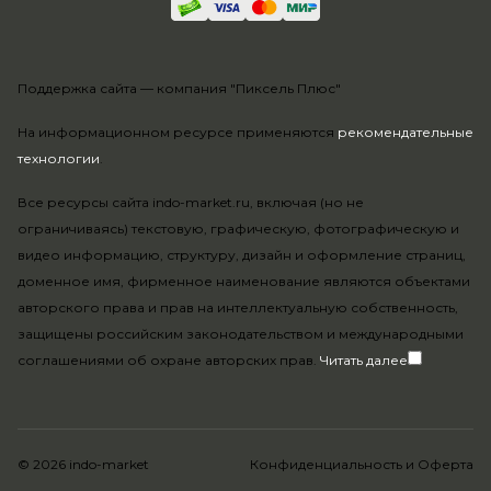
Поддержка сайта —
компания "Пиксель Плюс"
На информационном ресурсе применяются
рекомендательные
технологии
.
Все ресурсы сайта indo-market.ru, включая (но не
ограничиваясь) текстовую, графическую, фотографическую и
видео информацию, структуру, дизайн и оформление страниц,
доменное имя, фирменное наименование являются объектами
авторского права и прав на интеллектуальную собственность,
защищены российским законодательством и международными
соглашениями об охране авторских прав.
Читать далее
© 2026 indo-market
Конфиденциальность
и
Оферта