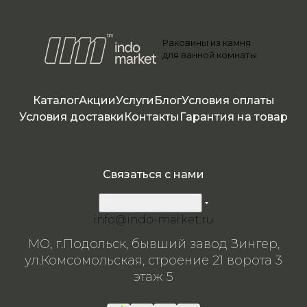
камня
го
камня
камня
камня
камня
го
камня
камня
камня
камня
Раковины из камня
для ванной комнаты
Каталог
Акции
Услуги
Блог
Условия оплаты
Условия доставки
Контакты
Гарантия на товар
Связаться с нами
8 800 200-57-24
info@indo-market.ru
МО, г.Подольск, бывший завод Зингер,
ул.Комсомольская, строение 21 ворота 3
этаж 5