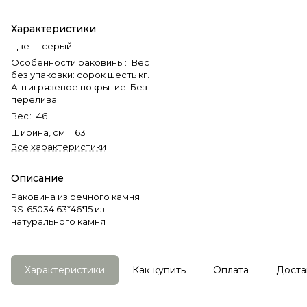
Характеристики
Цвет
:
серый
Особенности раковины
:
Вес
без упаковки: сорок шесть кг.
Антигрязевое покрытие. Без
перелива.
Вес
:
46
Ширина, см.
:
63
Все характеристики
Описание
Раковина из речного камня
RS-65034 63*46*15 из
натурального камня
Характеристики
Как купить
Оплата
Доста