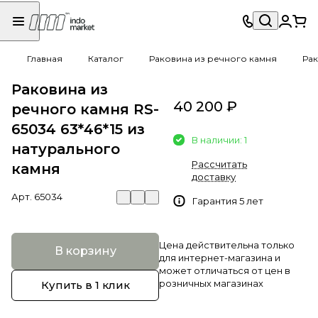
Главная
Каталог
Раковина из речного камня
Рак
Раковина из
40 200 ₽
речного камня RS-
65034 63*46*15 из
В наличии: 1
натурального
Рассчитать
камня
доставку
Арт.
65034
Гарантия 5 лет
Цена действительна только
В корзину
для интернет-магазина и
может отличаться от цен в
розничных магазинах
Купить в 1 клик