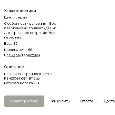
Характеристики
Цвет
:
серый
Особенности раковины
:
Вес
без упаковки: тридцать два кг.
Антигрязевое покрытие. Без
перелива.
Вес
:
32
Ширина, см.
:
68
Все характеристики
Описание
Раковина из речного камня
RS-65044 68*48*15 из
натурального камня
Характеристики
Как купить
Оплата
Доста