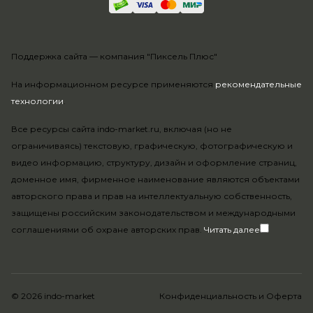
Поддержка сайта —
компания "Пиксель Плюс"
На информационном ресурсе применяются
рекомендательные
технологии
.
Все ресурсы сайта indo-market.ru, включая (но не
ограничиваясь) текстовую, графическую, фотографическую и
видео информацию, структуру, дизайн и оформление страниц,
доменное имя, фирменное наименование являются объектами
авторского права и прав на интеллектуальную собственность,
защищены российским законодательством и международными
соглашениями об охране авторских прав.
Читать далее
© 2026 indo-market
Конфиденциальность
и
Оферта