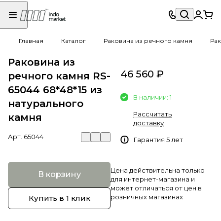
Главная
Каталог
Раковина из речного камня
Рак
Раковина из
46 560 ₽
речного камня RS-
65044 68*48*15 из
В наличии: 1
натурального
Рассчитать
камня
доставку
Арт.
65044
Гарантия 5 лет
Цена действительна только
В корзину
для интернет-магазина и
может отличаться от цен в
розничных магазинах
Купить в 1 клик