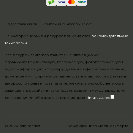
Поддержка сайта —
компания "Пиксель Плюс"
На информационном ресурсе применяются
рекомендательные
технологии
.
Все ресурсы сайта indo-market.ru, включая (но не
ограничиваясь) текстовую, графическую, фотографическую и
видео информацию, структуру, дизайн и оформление страниц,
доменное имя, фирменное наименование являются объектами
авторского права и прав на интеллектуальную собственность,
защищены российским законодательством и международными
соглашениями об охране авторских прав.
Читать далее
© 2026 indo-market
Конфиденциальность
и
Оферта