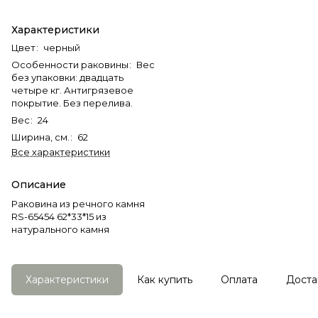
Характеристики
Цвет
:
черный
Особенности раковины
:
Вес
без упаковки: двадцать
четыре кг. Антигрязевое
покрытие. Без перелива.
Вес
:
24
Ширина, см.
:
62
Все характеристики
Описание
Раковина из речного камня
RS-65454 62*33*15 из
натурального камня
Характеристики
Как купить
Оплата
Доста