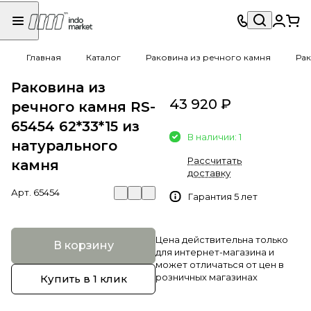
Главная
Каталог
Раковина из речного камня
Рак
Раковина из
43 920 ₽
речного камня RS-
65454 62*33*15 из
В наличии: 1
натурального
Рассчитать
камня
доставку
Арт.
65454
Гарантия 5 лет
Цена действительна только
В корзину
для интернет-магазина и
может отличаться от цен в
розничных магазинах
Купить в 1 клик