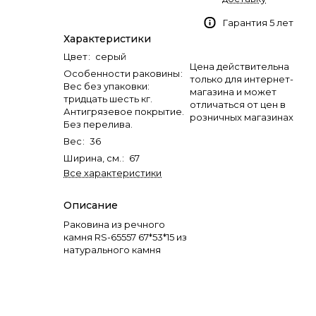
Гарантия 5 лет
Характеристики
Цвет
:
серый
Цена действительна
Особенности раковины
:
только для интернет-
Вес без упаковки:
магазина и может
тридцать шесть кг.
отличаться от цен в
Антигрязевое покрытие.
розничных магазинах
Без перелива.
Вес
:
36
Ширина, см.
:
67
Все характеристики
Описание
Раковина из речного
камня RS-65557 67*53*15 из
натурального камня