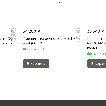
53
34 200 ₽
35 640 ₽
мня RS-
Раковина из речного камня RS-
Раковина и
ального
6851 (60*52*15)
65406 66*5
камня
В наличии: 1
В наличии:
В корзину
В корзи