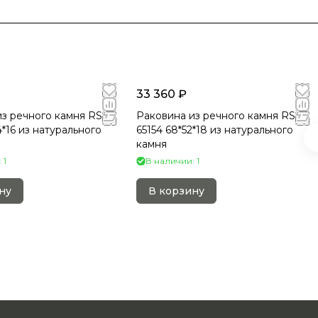
33 360 ₽
з речного камня RS-
Раковина из речного камня RS-
4*16 из натурального
65154 68*52*18 из натурального
камня
 1
В наличии: 1
ну
В корзину