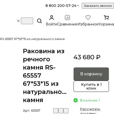
8 800 200-57-24
Заказать звонок
Войти
Сравнение
Избранное
Корзина
S-65557 67*53*15 из натурального камня
Раковина из
43 680 ₽
речного
камня RS-
В корзину
65557
67*53*15 из
Купить в 1
клик
натурального
камня
В наличии: 1
Рассчитать
Арт.
65557
доставку