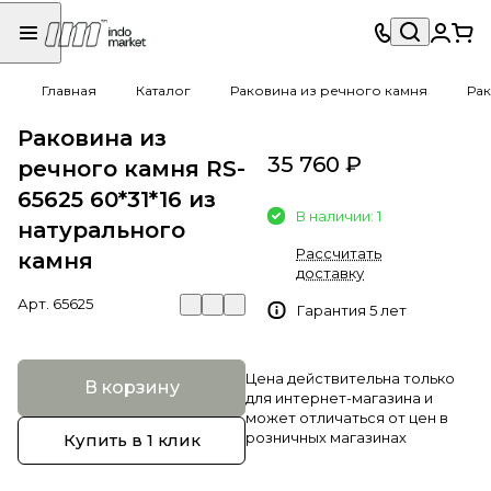
Главная
Каталог
Раковина из речного камня
Рак
Раковина из
35 760 ₽
речного камня RS-
65625 60*31*16 из
В наличии: 1
натурального
Рассчитать
камня
доставку
Арт.
65625
Гарантия 5 лет
Цена действительна только
В корзину
для интернет-магазина и
может отличаться от цен в
розничных магазинах
Купить в 1 клик