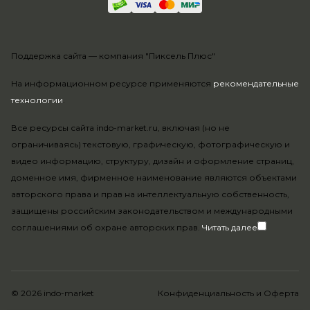
Поддержка сайта —
компания "Пиксель Плюс"
На информационном ресурсе применяются
рекомендательные
технологии
.
Все ресурсы сайта indo-market.ru, включая (но не
ограничиваясь) текстовую, графическую, фотографическую и
видео информацию, структуру, дизайн и оформление страниц,
доменное имя, фирменное наименование являются объектами
авторского права и прав на интеллектуальную собственность,
защищены российским законодательством и международными
соглашениями об охране авторских прав.
Читать далее
© 2026 indo-market
Конфиденциальность
и
Оферта