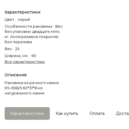
Характеристики
Цвет
:
серый
Особенности раковины
:
Вес
без упаковки: двадцать пять
кг. Антигрязевое покрытие.
Без перелива.
Вес
:
25
Ширина, см.
:
60
Все характеристики
Описание
Раковина из речного камня
RS-65625 60*31*16 из
натурального камня
Характеристики
Как купить
Оплата
Доста