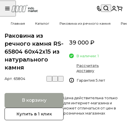
Главная
Каталог
Раковина из речного камня
Рак
Раковина из
39 000 ₽
речного камня RS-
65804 60х42х15 из
В наличии: 1
натурального
Рассчитать
камня
доставку
Арт.
65804
Гарантия 5 лет
Цена действительна только
В корзину
для интернет-магазина и
может отличаться от цен в
розничных магазинах
Купить в 1 клик