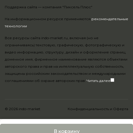
Поддержка сайта —
компания "Пиксель Плюс"
На информационном ресурсе применяются
рекомендательные
технологии
.
Все ресурсы сайта indo-market.ru, включая (но не
ограничиваясь) текстовую, графическую, фотографическую и
видео информацию, структуру, дизайн и оформление страниц,
доменное имя, фирменное наименование являются объектами
авторского права и прав на интеллектуальную собственность,
защищены российским законодательством и международными
соглашениями об охране авторских прав.
Читать далее
© 2026 indo-market
Конфиденциальность
и
Оферта
В корзину