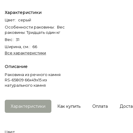
Характеристики
Цвет
:
серый
Особенности раковины
:
Вес
раковины: Тридцать один кг
Вес
:
31
Ширина, см.
:
66
Все характеристики
Описание
Раковина из речного камня
RS-65809 66х49х15 из
натурального камня
Характеристики
Как купить
Оплата
Доста
Цвет