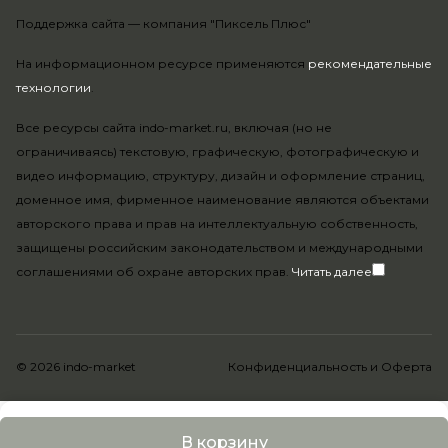
Поддержка сайта —
компания "Пиксель Плюс"
На информационном ресурсе применяются
рекомендательные
технологии
.
Все ресурсы сайта indo-market.ru, включая (но не
ограничиваясь) текстовую, графическую, фотографическую и
видео информацию, структуру, дизайн и оформление страниц,
доменное имя, фирменное наименование являются объектами
авторского права и прав на интеллектуальную собственность,
защищены российским законодательством и международными
соглашениями об охране авторских прав.
Читать далее
© 2026 indo-market
Конфиденциальность
и
Оферта
В корзину