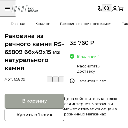
Главная
Каталог
Раковина из речного камня
Рак
Раковина из
35 760 ₽
речного камня RS-
65809 66х49х15 из
В наличии: 1
натурального
Рассчитать
камня
доставку
Арт.
65809
Гарантия 5 лет
Цена действительна только
В корзину
для интернет-магазина и
может отличаться от цен в
розничных магазинах
Купить в 1 клик