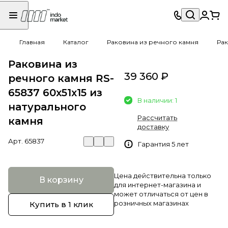
Главная
Каталог
Раковина из речного камня
Рак
Раковина из
39 360 ₽
речного камня RS-
65837 60х51х15 из
В наличии: 1
натурального
Рассчитать
камня
доставку
Арт.
65837
Гарантия 5 лет
Цена действительна только
В корзину
для интернет-магазина и
может отличаться от цен в
розничных магазинах
Купить в 1 клик