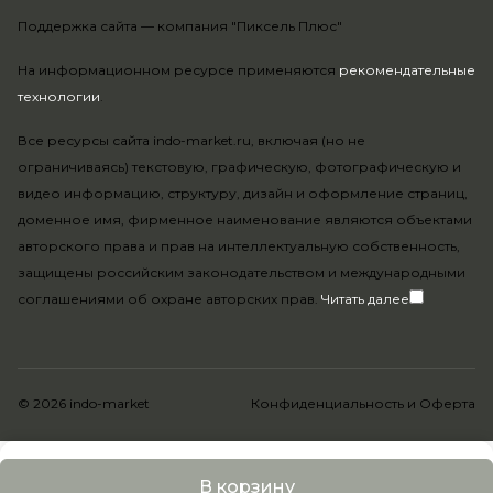
Поддержка сайта —
компания "Пиксель Плюс"
На информационном ресурсе применяются
рекомендательные
технологии
.
Все ресурсы сайта indo-market.ru, включая (но не
ограничиваясь) текстовую, графическую, фотографическую и
видео информацию, структуру, дизайн и оформление страниц,
доменное имя, фирменное наименование являются объектами
авторского права и прав на интеллектуальную собственность,
защищены российским законодательством и международными
соглашениями об охране авторских прав.
Читать далее
© 2026 indo-market
Конфиденциальность
и
Оферта
В корзину