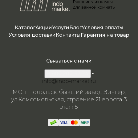
Раковины из камня
я
я
я
я
я
для ванной комнаты
Каталог
Акции
Услуги
Блог
Условия оплаты
Условия доставки
Контакты
Гарантия на товар
Связаться с нами
8 800 200-57-24
info@indo-market.ru
МО, г.Подольск, бывший завод Зингер,
ул.Комсомольская, строение 21 ворота 3
этаж 5