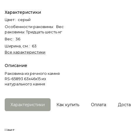
Характеристики
Цвет
:
серый
Особенности раковины
:
Вес
раковины: Тридцать шесть кг
Вес
:
36
Ширина, см.
:
63
Все характеристики
Описание
Раковина из речного камня
RS-65893 63х46х15 из
натурального камня
Характеристики
Как купить
Оплата
Доста
Цвет