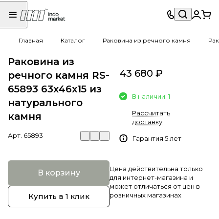
Главная
Каталог
Раковина из речного камня
Рак
Раковина из
43 680 ₽
речного камня RS-
65893 63х46х15 из
В наличии: 1
натурального
Рассчитать
камня
доставку
Арт.
65893
Гарантия 5 лет
Цена действительна только
В корзину
для интернет-магазина и
может отличаться от цен в
розничных магазинах
Купить в 1 клик