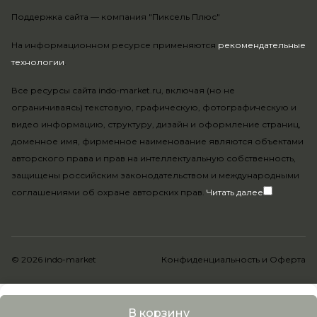
Поддержка сайта —
компания "Пиксель Плюс"
На информационном ресурсе применяются
рекомендательные
технологии
.
Все ресурсы сайта indo-market.ru, включая (но не
ограничиваясь) текстовую, графическую, фотографическую и
видео информацию, структуру, дизайн и оформление страниц,
доменное имя, фирменное наименование являются объектами
авторского права и прав на интеллектуальную собственность,
защищены российским законодательством и международными
соглашениями об охране авторских прав.
Читать далее
© 2026 indo-market
Конфиденциальность
и
Оферта
В корзину