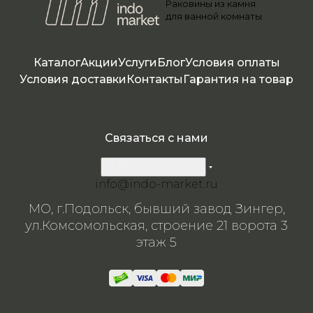
Раковины из камня
я
я
я
я
для ванной комнаты
Каталог
Акции
Услуги
Блог
Условия оплаты
Условия доставки
Контакты
Гарантия на товар
Связаться с нами
8 800 200-57-24
info@indo-market.ru
МО, г.Подольск, бывший завод Зингер,
ул.Комсомольская, строение 21 ворота 3
этаж 5