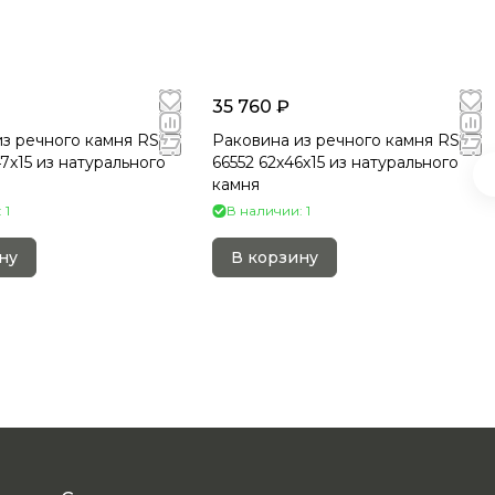
35 760 ₽
з речного камня RS-
Раковина из речного камня RS-
7х15 из натурального
66552 62х46х15 из натурального
камня
 1
В наличии: 1
ну
В корзину