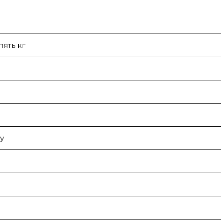
пять кг
у