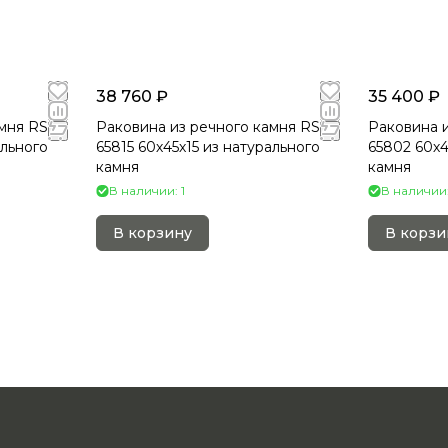
38 760 ₽
35 400 ₽
мня RS-
Раковина из речного камня RS-
Раковина и
ального
65815 60х45х15 из натурального
65802 60х4
камня
камня
В наличии: 1
В наличии:
В корзину
В корзи