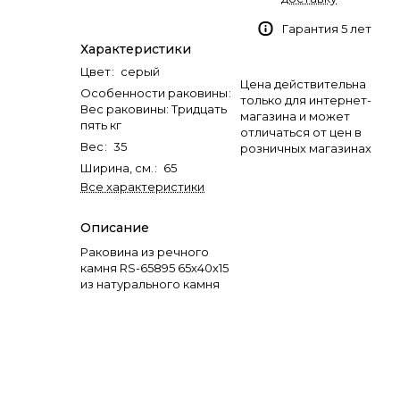
Гарантия 5 лет
Характеристики
Цвет
:
серый
Цена действительна
Особенности раковины
:
только для интернет-
Вес раковины: Тридцать
магазина и может
пять кг
отличаться от цен в
Вес
:
35
розничных магазинах
Ширина, см.
:
65
Все характеристики
Описание
Раковина из речного
камня RS-65895 65х40х15
из натурального камня