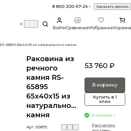
8 800 200-57-24
Заказать звонок
Войти
Сравнение
Избранное
Корзина
RS-65895 65х40х15 из натурального камня
Раковина из
53 760 ₽
речного
камня RS-
В корзину
65895
65х40х15 из
Купить в 1
клик
натурального
камня
В наличии: 1
Рассчитать
Арт.
65895
доставку