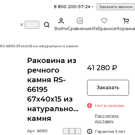
8 800 200-57-24
Заказать звонок
Войти
Сравнение
Избранное
Корзина
RS-66195 67х40х15 из натурального камня
Раковина из
41 280 ₽
речного
камня RS-
Заказать
66195
67х40х15 из
Нет в наличии
натурального
Рассчитать
камня
доставку
Арт.
66195
Гарантия 5 лет