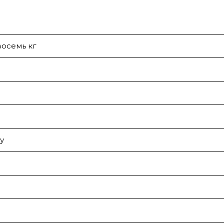
восемь кг
у