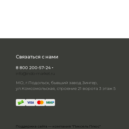
Связаться с нами
8 800 200-57-24
info@indo-market.ru
МО, г.Подольск, бывший завод Зингер,
ул.Комсомольская, строение 21 ворота 3 этаж 5
Поддержка сайта —
компания "Пиксель Плюс"