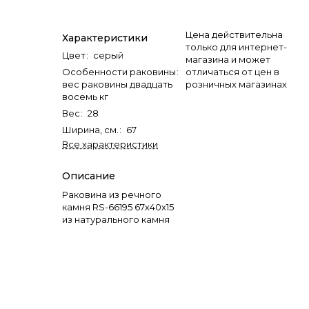
Цена действительна
Характеристики
только для интернет-
Цвет
:
серый
магазина и может
Особенности раковины
:
отличаться от цен в
вес раковины двадцать
розничных магазинах
восемь кг
Вес
:
28
Ширина, см.
:
67
Все характеристики
Описание
Раковина из речного
камня RS-66195 67х40х15
из натурального камня