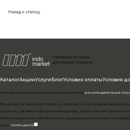
Назад к списку
Раковины из камня
для ванной комнаты
Каталог
Акции
Услуги
Блог
Условия оплаты
Условия д
На информационном ресурсе применяются
рекомендательные тех
Все ресурсы сайта indo-market.ru, включая (но не ограничиваясь) 
структуру, дизайн и оформление страниц, доменное имя, фирменно
интеллектуальную собственность, защищены российским законодат
прав.
Читать далее