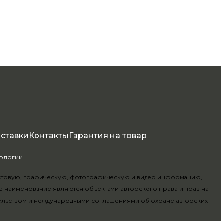
оставки
Контакты
Гарантия на товар
нологии
.
текстовую, графическую, фотографическую и видео информацию,
е наименование являются объектами авторского права и прав на
ельством и международными соглашениями об охране авторских