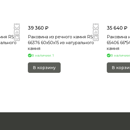
39 360 ₽
35 640 ₽
мня RS-
Раковина из речного камня RS-
Раковина и
рального
66376 60х50х15 из натурального
65406 66*5
камня
камня
В наличии: 1
В наличии:
В корзину
В корзи