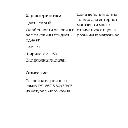
Цена действительна
Характеристики
только для интернет-
Цвет
:
серый
магазина и может
Особенности раковины
:
отличаться от цен в
вес раковины тридцать
розничных магазинах
один кг
Вес
:
31
Ширина, см.
:
60
Все характеристики
Описание
Раковина из речного
камня RS-66215 60х38х15
из натурального камня