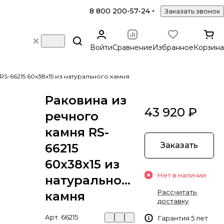
8 800 200-57-24
Заказать звонок
Войти
Сравнение
Избранное
Корзина
RS-66215 60х38х15 из натурального камня
Раковина из
43 920 ₽
речного
камня RS-
Заказать
66215
60х38х15 из
Нет в наличии
натурального
Рассчитать
камня
доставку
Арт.
66215
Гарантия 5 лет