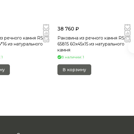
38 760 ₽
з речного камня RS-
Раковина из речного камня RS-
4*16 из натурального
65815 60х45х15 из натурального
камня
 1
В наличии: 1
ну
В корзину