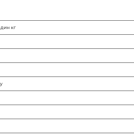
дин кг
у