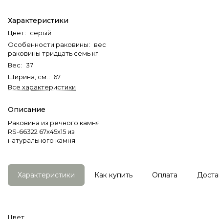
Характеристики
Цвет
:
серый
Особенности раковины
:
вес
раковины тридцать семь кг
Вес
:
37
Ширина, см.
:
67
Все характеристики
Описание
Раковина из речного камня
RS-66322 67х45х15 из
натурального камня
Характеристики
Как купить
Оплата
Доста
Цвет