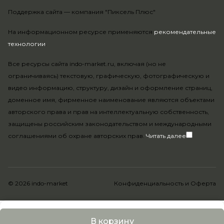
Поддержка сайта —
компания "Пиксель Плюс"
На информационном ресурсе применяются
рекомендательные
технологии
.
Все ресурсы сайта indo-market.ru, включая (но не
ограничиваясь) текстовую, графическую, фотографическую и
видео информацию, структуру, дизайн и оформление страниц,
доменное имя, фирменное наименование являются объектами
авторского права и прав на интеллектуальную собственность,
защищены российским законодательством и международными
соглашениями об охране авторских прав.
Читать далее
© 2026 indo-market
Конфиденциальность
и
Оферта
В корзину