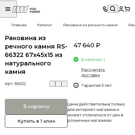
Главная
Каталог
Раковина из речного камня
Рак
Раковина из
47 640 ₽
речного камня RS-
66322 67х45х15 из
В наличии: 1
натурального
Рассчитать
камня
доставку
Арт.
66322
Гарантия 5 лет
Цена действительна только
В корзину
для интернет-магазина и
может отличаться от цен в
розничных магазинах
Купить в 1 клик