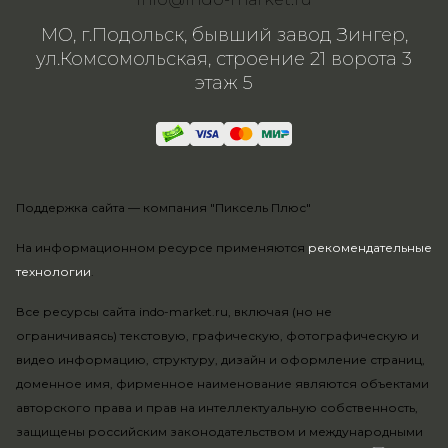
МО, г.Подольск, бывший завод Зингер,
ул.Комсомольская, строение 21 ворота 3
этаж 5
Поддержка сайта —
компания "Пиксель Плюс"
На информационном ресурсе применяются
рекомендательные
технологии
.
Все ресурсы сайта indo-market.ru, включая (но не
ограничиваясь) текстовую, графическую, фотографическую и
видео информацию, структуру, дизайн и оформление страниц,
доменное имя, фирменное наименование являются объектами
авторского права и прав на интеллектуальную собственность,
защищены российским законодательством и международными