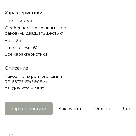
Характеристики
Цвет
:
серый
Особенности раковины
:
вес
раковины двадцать шесть кг
Вес
:
26
Ширина, см.
:
62
Все характеристики
Описание
Раковина из речного камня
RS-66323 62х36х16 из
натурального камня
Характеристики
Как купить
Оплата
Доста
Цвет