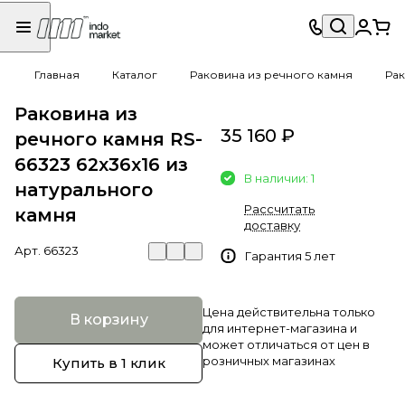
Главная
Каталог
Раковина из речного камня
Рак
Раковина из
35 160 ₽
речного камня RS-
66323 62х36х16 из
В наличии: 1
натурального
Рассчитать
камня
доставку
Арт.
66323
Гарантия 5 лет
Цена действительна только
В корзину
для интернет-магазина и
может отличаться от цен в
розничных магазинах
Купить в 1 клик