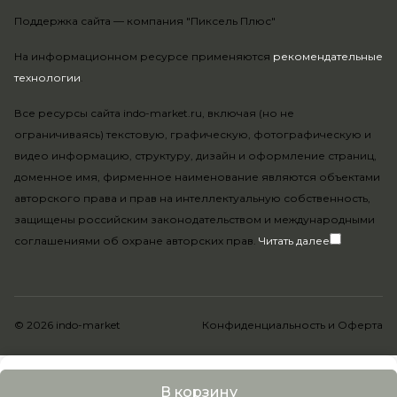
Поддержка сайта —
компания "Пиксель Плюс"
На информационном ресурсе применяются
рекомендательные
технологии
.
Все ресурсы сайта indo-market.ru, включая (но не
ограничиваясь) текстовую, графическую, фотографическую и
видео информацию, структуру, дизайн и оформление страниц,
доменное имя, фирменное наименование являются объектами
авторского права и прав на интеллектуальную собственность,
защищены российским законодательством и международными
соглашениями об охране авторских прав.
Читать далее
© 2026 indo-market
Конфиденциальность
и
Оферта
В корзину