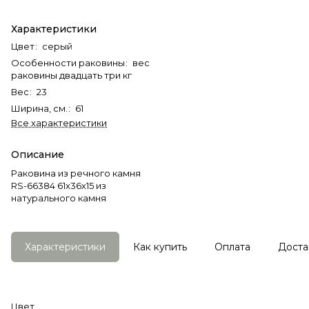
Характеристики
Цвет
:
серый
Особенности раковины
:
вес
раковины двадцать три кг
Вес
:
23
Ширина, см.
:
61
Все характеристики
Описание
Раковина из речного камня
RS-66384 61х36х15 из
натурального камня
Характеристики
Как купить
Оплата
Доста
Цвет