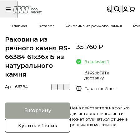
Главная
Каталог
Раковина из речного камня
Рак
Раковина из
35 760 ₽
речного камня RS-
66384 61х36х15 из
В наличии: 1
натурального
Рассчитать
камня
доставку
Арт.
66384
Гарантия 5 лет
Цена действительна только
В корзину
для интернет-магазина и
может отличаться от цен в
розничных магазинах
Купить в 1 клик