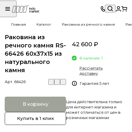
Главная
Каталог
Раковина из речного камня
Рак
Раковина из
42 600 ₽
речного камня RS-
66426 60х37х15 из
В наличии: 1
натурального
Рассчитать
камня
доставку
Арт.
66426
Гарантия 5 лет
Цена действительна только
В корзину
для интернет-магазина и
может отличаться от цен в
розничных магазинах
Купить в 1 клик