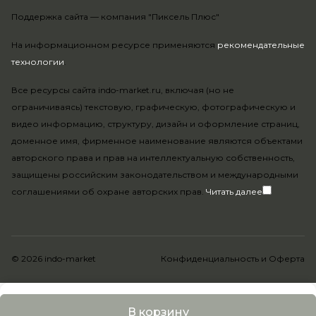
Поддержка сайта —
компания "Пиксель Плюс"
На информационном ресурсе применяются
рекомендательные
технологии
.
Все ресурсы сайта indo-market.ru, включая (но не
ограничиваясь) текстовую, графическую, фотографическую и
видео информацию, структуру, дизайн и оформление страниц,
доменное имя, фирменное наименование являются объектами
авторского права и прав на интеллектуальную собственность,
защищены российским законодательством и международными
соглашениями об охране авторских прав.
Читать далее
© 2026 indo-market
Конфиденциальность
и
Оферта
В корзину