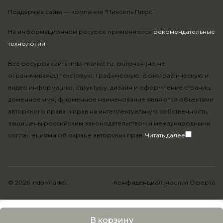
Поддержка сайта —
компания "Пиксель Плюс"
На информационном ресурсе применяются
рекомендательные
технологии
.
Все ресурсы сайта indo-market.ru, включая (но не
ограничиваясь) текстовую, графическую, фотографическую и
видео информацию, структуру, дизайн и оформление страниц,
доменное имя, фирменное наименование являются объектами
авторского права и прав на интеллектуальную собственность,
защищены российским законодательством и международными
соглашениями об охране авторских прав.
Читать далее
© 2026 indo-market
Конфиденциальность
и
Оферта
В корзину