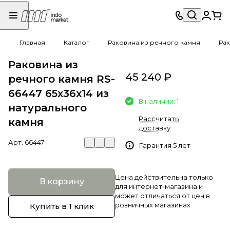
Главная
Каталог
Раковина из речного камня
Рак
Раковина из
45 240 ₽
речного камня RS-
66447 65х36х14 из
В наличии: 1
натурального
Рассчитать
камня
доставку
Арт.
66447
Гарантия 5 лет
Цена действительна только
В корзину
для интернет-магазина и
может отличаться от цен в
розничных магазинах
Купить в 1 клик