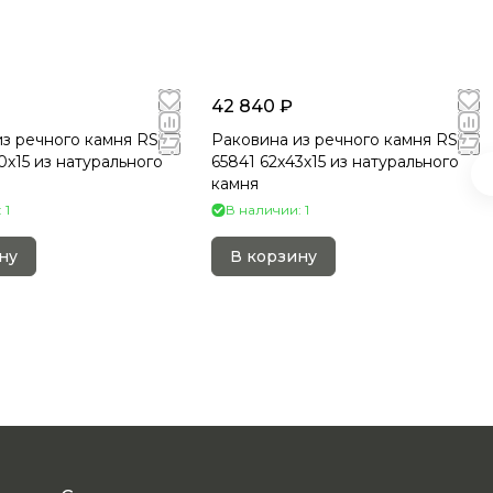
42 840 ₽
з речного камня RS-
Раковина из речного камня RS-
0х15 из натурального
65841 62х43х15 из натурального
камня
 1
В наличии: 1
ну
В корзину