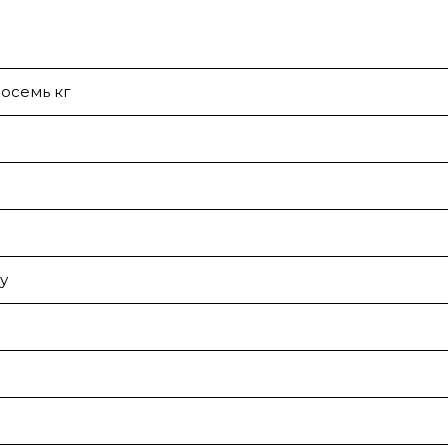
восемь кг
у