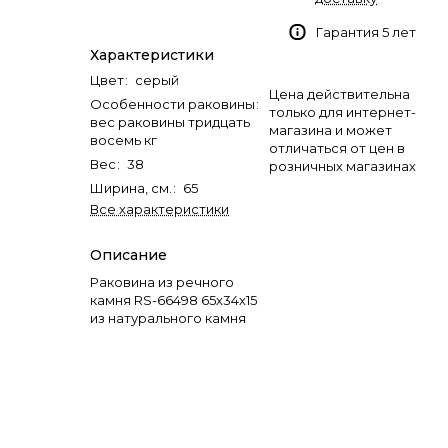
Гарантия 5 лет
Характеристики
Цвет
:
серый
Цена действительна
Особенности раковины
:
только для интернет-
вес раковины тридцать
магазина и может
восемь кг
отличаться от цен в
Вес
:
38
розничных магазинах
Ширина, см.
:
65
Все характеристики
Описание
Раковина из речного
камня RS-66498 65х34х15
из натурального камня