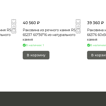
40 560 ₽
39 360 ₽
мня RS-
Раковина из речного камня RS-
Раковина и
ального
65237 60*36*16 из натурального
66376 60х5
камня
камня
В наличии: 1
В наличии:
В корзину
В корзи