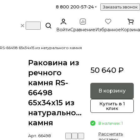
8 800 200-57-24
Заказать звонок
Войти
Сравнение
Избранное
Корзина
RS-66498 65х34х15 из натурального камня
Раковина из
50 640 ₽
речного
камня RS-
В корзину
66498
65х34х15 из
Купить в 1
клик
натурального
камня
В наличии: 1
Рассчитать
Арт.
66498
доставку