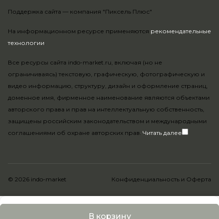
Поддержка сайта —
компания "Пиксель Плюс"
На информационном ресурсе применяются
рекомендательные
технологии
.
Все ресурсы сайта indo-market.ru, включая (но не
ограничиваясь) текстовую, графическую, фотографическую и
видео информацию, структуру, дизайн и оформление страниц,
доменное имя, фирменное наименование являются объектами
авторского права и прав на интеллектуальную собственность,
защищены российским законодательством и международными
соглашениями об охране авторских прав.
Читать далее
© 2026 indo-market
Конфиденциальность
и
Оферта
В корзину