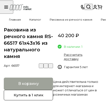
Главная
Каталог
Раковина из речного камня
Рак
Раковина из
40 200 ₽
речного камня RS-
66517 61х43х16 из
В наличии: 1
натурального
Рассчитать
камня
доставку
Арт.
66517
Гарантия 5 лет
Цена действительна только
В корзину
для интернет-магазина и
может отличаться от цен в
розничных магазинах
Купить в 1 клик