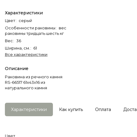
Характеристики
Цвет
:
серый
Особенности раковины
:
вес
раковины тридцать шесть кг
Вес
:
36
Ширина, см.
:
61
Все характеристики
Описание
Раковина из речного камня
RS-66517 61х43х16 из
натурального камня
Характеристики
Как купить
Оплата
Доста
Цвет