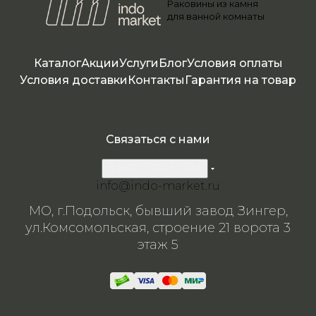
Раковины из камня
я
я
я
для ванной комнаты
Каталог
Акции
Услуги
Блог
Условия оплаты
Условия доставки
Контакты
Гарантия на товар
Связаться с нами
8 800 200-57-24
info@indo-market.ru
МО, г.Подольск, бывший завод Зингер,
ул.Комсомольская, строение 21 ворота 3
этаж 5