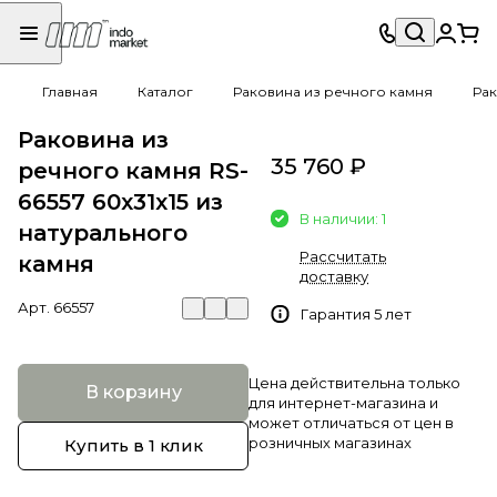
Главная
Каталог
Раковина из речного камня
Рак
Раковина из
35 760 ₽
речного камня RS-
66557 60х31х15 из
В наличии: 1
натурального
Рассчитать
камня
доставку
Арт.
66557
Гарантия 5 лет
Цена действительна только
В корзину
для интернет-магазина и
может отличаться от цен в
розничных магазинах
Купить в 1 клик