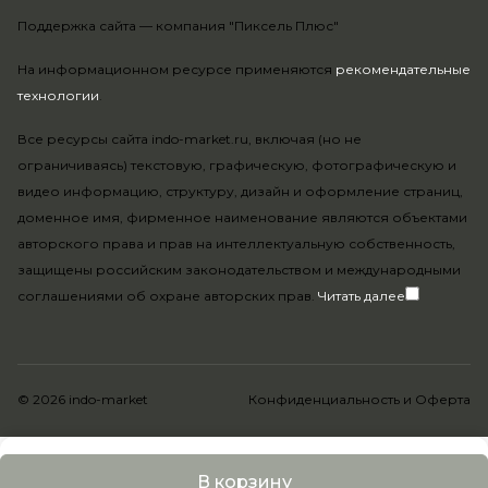
Поддержка сайта —
компания "Пиксель Плюс"
На информационном ресурсе применяются
рекомендательные
технологии
.
Все ресурсы сайта indo-market.ru, включая (но не
ограничиваясь) текстовую, графическую, фотографическую и
видео информацию, структуру, дизайн и оформление страниц,
доменное имя, фирменное наименование являются объектами
авторского права и прав на интеллектуальную собственность,
защищены российским законодательством и международными
соглашениями об охране авторских прав.
Читать далее
© 2026 indo-market
Конфиденциальность
и
Оферта
В корзину