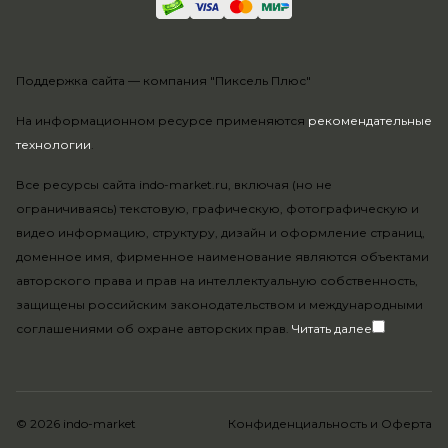
Поддержка сайта —
компания "Пиксель Плюс"
На информационном ресурсе применяются
рекомендательные
технологии
.
Все ресурсы сайта indo-market.ru, включая (но не
ограничиваясь) текстовую, графическую, фотографическую и
видео информацию, структуру, дизайн и оформление страниц,
доменное имя, фирменное наименование являются объектами
авторского права и прав на интеллектуальную собственность,
защищены российским законодательством и международными
соглашениями об охране авторских прав.
Читать далее
© 2026 indo-market
Конфиденциальность
и
Оферта