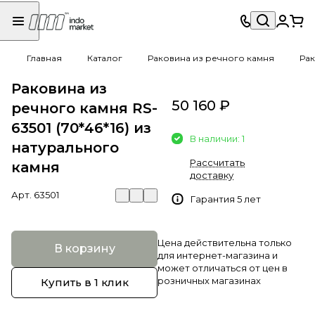
Главная
Каталог
Раковина из речного камня
Рак
Раковина из
50 160 ₽
речного камня RS-
63501 (70*46*16) из
В наличии: 1
натурального
Рассчитать
камня
доставку
Арт.
63501
Гарантия 5 лет
Цена действительна только
В корзину
для интернет-магазина и
может отличаться от цен в
розничных магазинах
Купить в 1 клик