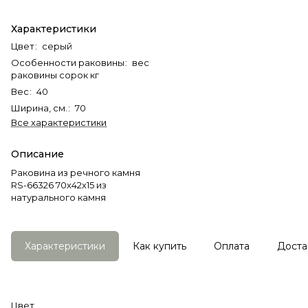
Характеристики
Цвет
:
серый
Особенности раковины
:
вес
раковины сорок кг
Вес
:
40
Ширина, см.
:
70
Все характеристики
Описание
Раковина из речного камня
RS-66326 70х42х15 из
натурального камня
Характеристики
Как купить
Оплата
Доста
Цвет