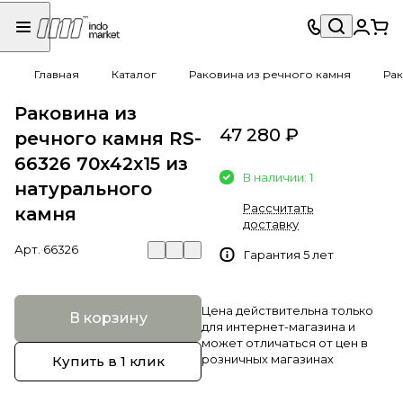
Главная
Каталог
Раковина из речного камня
Рак
Раковина из
47 280 ₽
речного камня RS-
66326 70х42х15 из
В наличии: 1
натурального
Рассчитать
камня
доставку
Арт.
66326
Гарантия 5 лет
Цена действительна только
В корзину
для интернет-магазина и
может отличаться от цен в
розничных магазинах
Купить в 1 клик