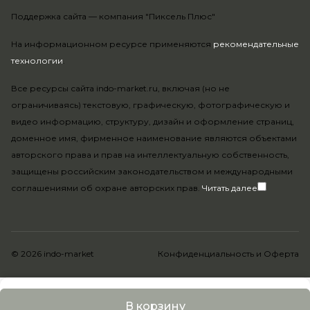
Поддержка сайта —
компания "Пиксель Плюс"
На информационном ресурсе применяются
рекомендательные
технологии
.
Все ресурсы сайта indo-market.ru, включая (но не
ограничиваясь) текстовую, графическую, фотографическую и
видео информацию, структуру, дизайн и оформление страниц,
доменное имя, фирменное наименование являются объектами
авторского права и прав на интеллектуальную собственность,
защищены российским законодательством и международными
соглашениями об охране авторских прав.
Читать далее
© 2026 indo-market
Конфиденциальность
и
Оферта
В корзину