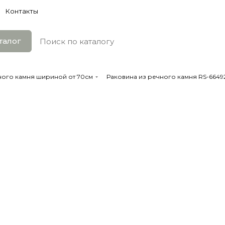
Контакты
талог
ного камня шириной от 70см
Раковина из речного камня RS-66492