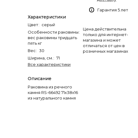
Гарантия 5 лет
Характеристики
Цвет
:
серый
Цена действительна
Особенности раковины
:
только для интернет-
вес раковины тридцать
магазина и может
пять кг
отличаться от цен в
Вес
:
30
розничных магазинах
Ширина, см.
:
71
Все характеристики
Описание
Раковина из речного
камня RS-66492 71х38х16
из натурального камня