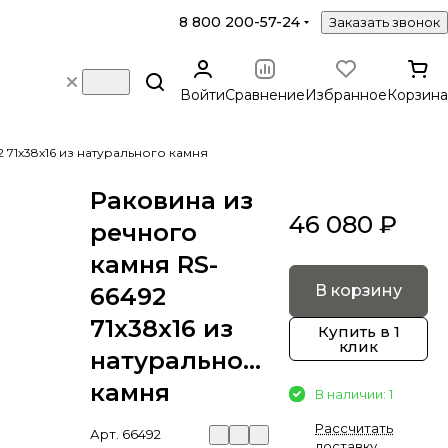
8 800 200-57-24
Заказать звонок
Войти
Сравнение
Избранное
Корзина
 71х38х16 из натурального камня
Раковина из
46 080 ₽
речного
камня RS-
В корзину
66492
71х38х16 из
Купить в 1
клик
натурального
камня
В наличии: 1
Рассчитать
Арт.
66492
доставку