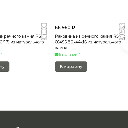
66 960 ₽
з речного камня RS-
Раковина из речного камня RS-
50*17) из натурального
66495 80х44х16 из натурального
камня
 1
В наличии: 1
ну
В корзину