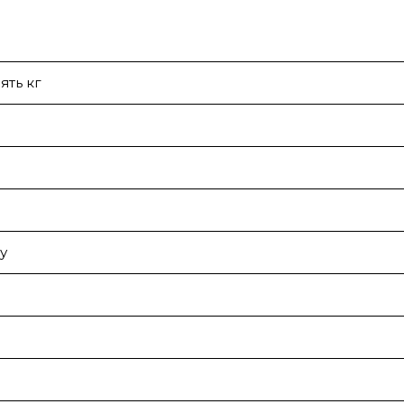
ять кг
у