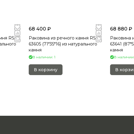
68 400 ₽
68 880 ₽
мня RS-
Раковина из речного камня RS-
Раковина и
рального
63605 (71*35*16) из натурального
63641 (87*
камня
камня
В наличии: 1
В наличии:
В корзину
В корзи