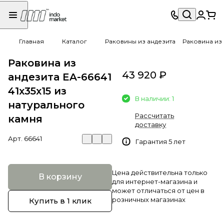
Главная
Каталог
Раковины из андезита
Раковина из 
Раковина из
43 920 ₽
андезита EA-66641
41х35х15 из
В наличии: 1
натурального
Рассчитать
камня
доставку
Арт.
66641
Гарантия 5 лет
Цена действительна только
В корзину
для интернет-магазина и
может отличаться от цен в
розничных магазинах
Купить в 1 клик