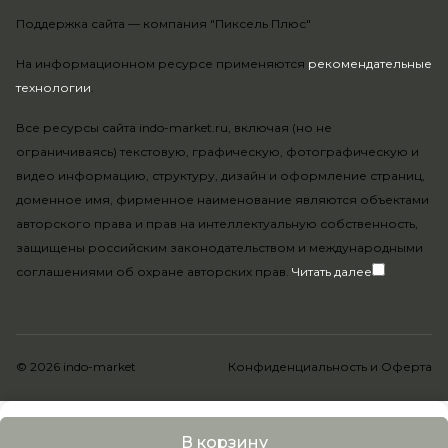
Поддержка сайта —
компания "Пиксель Плюс"
На информационном ресурсе применяются
рекомендательные
технологии
.
Все ресурсы сайта indo-market.ru, включая (но не
ограничиваясь) текстовую, графическую, фотографическую и
видео информацию, структуру, дизайн и оформление страниц,
доменное имя, фирменное наименование являются объектами
авторского права и прав на интеллектуальную собственность,
защищены российским законодательством и международными
соглашениями об охране авторских прав.
Читать далее
© 2026 indo-market
Конфиденциальность
и
Оферта
В корзину