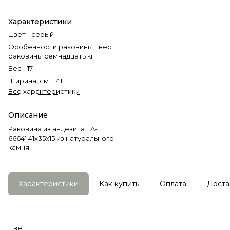
Характеристики
Цвет
:
серый
Особенности раковины
:
вес
раковины семнадцать кг
Вес
:
17
Ширина, см.
:
41
Все характеристики
Описание
Раковина из андезита EA-
66641 41х35х15 из натурального
камня
Характеристики
Как купить
Оплата
Доста
Цвет