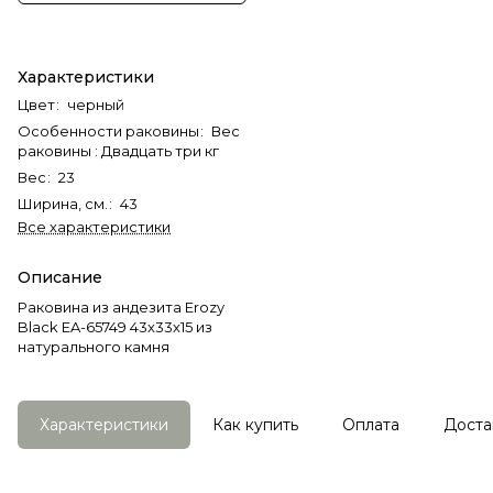
Характеристики
Цвет
:
черный
Особенности раковины
:
Вес
раковины : Двадцать три кг
Вес
:
23
Ширина, см.
:
43
Все характеристики
Описание
Раковина из андезита Erozy
Black EA-65749 43х33х15 из
натурального камня
Характеристики
Как купить
Оплата
Доста