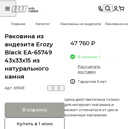
Главная
Каталог
Раковины из андезита
Раковина из 
Раковина из
47 760 ₽
андезита Erozy
Black EA-65749
В наличии: 1
43х33х15 из
Рассчитать
натурального
доставку
камня
Гарантия 5 лет
Арт.
65749
Цена действительна только
для интернет-магазина и
В корзину
может отличаться от цен в
розничных магазинах
Купить в 1 клик