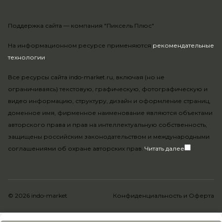
Поддержка сайта —
компания "Пиксель Плюс"
На информационном ресурсе применяются
рекомендательные
технологии
.
Все ресурсы сайта indo-market.ru, включая (но не
ограничиваясь) текстовую, графическую, фотографическую и
видео информацию, структуру, дизайн и оформление страниц,
доменное имя, фирменное наименование являются объектами
авторского права и прав на интеллектуальную собственность,
защищены российским законодательством и международными
соглашениями об охране авторских прав.
Читать далее
© 2026 indo-market
Конфиденциальность
и
Оферта