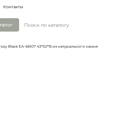
Контакты
талог
ozy Black EA-66107 43*32*15 из натурального камня