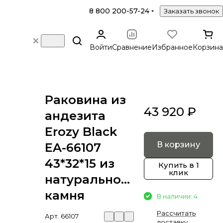
8 800 200-57-24
Заказать звонок
Войти
Сравнение
Избранное
Корзина
Раковина из
43 920 ₽
андезита
Erozy Black
В корзину
EA-66107
43*32*15 из
Купить в 1
клик
натурального
камня
В наличии: 4
Рассчитать
Арт.
66107
доставку