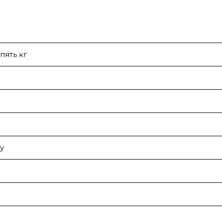
пять кг
у