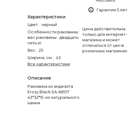
Гарантия 5 лет
Характеристики
Цвет
:
черный
Цена действительна
Особенности раковины
:
только для интернет-
вес раковины : двадцать
магазина и может
пять кг
отличаться от цен в
Вес
:
25
розничных магазинах
Ширина, см.
:
43
Все характеристики
Описание
Раковина из андезита
Erozy Black EA-66107
43*32*15 из натурального
камня