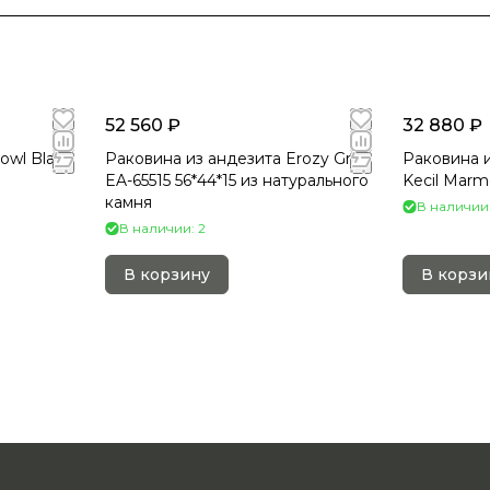
52 560 ₽
32 880 ₽
owl Black
Раковина из андезита Erozy Grey
Раковина и
EA-65515 56*44*15 из натурального
Kecil Marm
камня
В наличии:
В наличии: 2
В корзину
В корзи