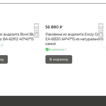
56 880 ₽
з андезита Bowl Blue
Раковина из андезита Erozy Grey
o BA-62912 40*40*15
EA-65530 64*41*15 из натурального
камня
 2
В наличии: 1
ну
В корзину