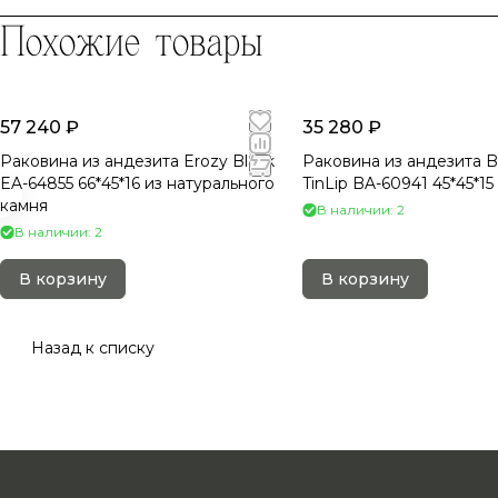
Похожие товары
57 240 ₽
35 280 ₽
Раковина из андезита Erozy Black
Раковина из андезита B
EA-64855 66*45*16 из натурального
TinLip BA-60941 45*45*15
камня
В наличии: 2
В наличии: 2
В корзину
В корзину
Назад к списку