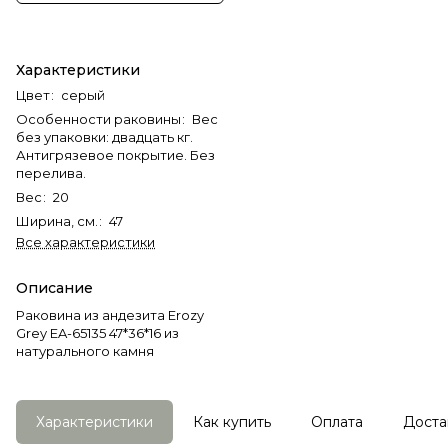
Характеристики
Цвет
:
серый
Особенности раковины
:
Вес
без упаковки: двадцать кг.
Антигрязевое покрытие. Без
перелива.
Вес
:
20
Ширина, см.
:
47
Все характеристики
Описание
Раковина из андезита Erozy
Grey EA-65135 47*36*16 из
натурального камня
Характеристики
Как купить
Оплата
Доста