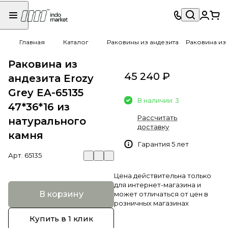
Главная
Каталог
Раковины из андезита
Раковина из 
Раковина из
45 240 ₽
андезита Erozy
Grey EA-65135
В наличии: 3
47*36*16 из
Рассчитать
натурального
доставку
камня
Гарантия 5 лет
Арт.
65135
Цена действительна только
для интернет-магазина и
В корзину
может отличаться от цен в
розничных магазинах
Купить в 1 клик