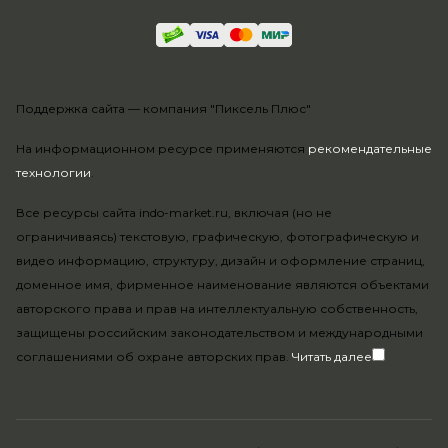
Поддержка сайта —
компания "Пиксель Плюс"
На информационном ресурсе применяются
рекомендательные
технологии
.
Все ресурсы сайта indo-market.ru, включая (но не
ограничиваясь) текстовую, графическую, фотографическую и
видео информацию, структуру, дизайн и оформление страниц,
доменное имя, фирменное наименование являются объектами
авторского права и прав на интеллектуальную собственность,
защищены российским законодательством и международными
соглашениями об охране авторских прав.
Читать далее