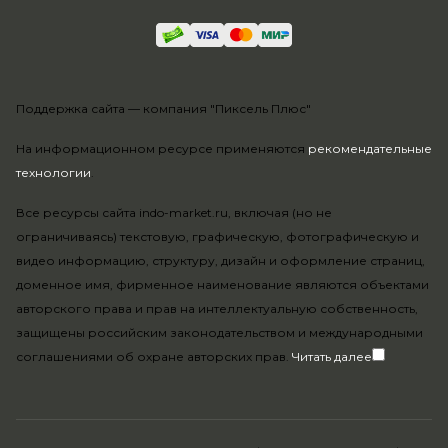
Поддержка сайта —
компания "Пиксель Плюс"
На информационном ресурсе применяются
рекомендательные
технологии
.
Все ресурсы сайта indo-market.ru, включая (но не
ограничиваясь) текстовую, графическую, фотографическую и
видео информацию, структуру, дизайн и оформление страниц,
доменное имя, фирменное наименование являются объектами
авторского права и прав на интеллектуальную собственность,
защищены российским законодательством и международными
соглашениями об охране авторских прав.
Читать далее