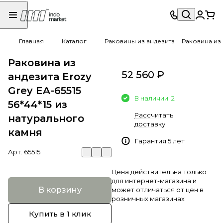
Главная
Каталог
Раковины из андезита
Раковина из 
Раковина из
52 560 ₽
андезита Erozy
Grey EA-65515
В наличии: 2
56*44*15 из
Рассчитать
натурального
доставку
камня
Гарантия 5 лет
Арт.
65515
Цена действительна только
для интернет-магазина и
В корзину
может отличаться от цен в
розничных магазинах
Купить в 1 клик