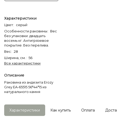
Характеристики
Цвет
:
серый
Особенности раковины
:
Вес
без упаковки: двадцать
восемь кг. Антигрязевое
покрытие. Без перелива.
Вес
:
28
Ширина, см.
:
56
Все характеристики
Описание
Раковина из андезита Erozy
Grey EA-65515 56*44*15 из
натурального камня
Характеристики
Как купить
Оплата
Доста