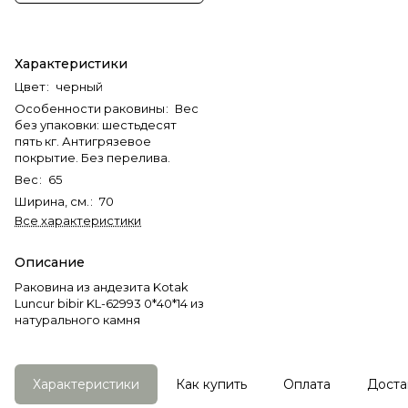
Характеристики
Цвет
:
черный
Особенности раковины
:
Вес
без упаковки: шестьдесят
пять кг. Антигрязевое
покрытие. Без перелива.
Вес
:
65
Ширина, см.
:
70
Все характеристики
Описание
Раковина из андезита Kotak
Luncur bibir KL-62993 0*40*14 из
натурального камня
Характеристики
Как купить
Оплата
Доста