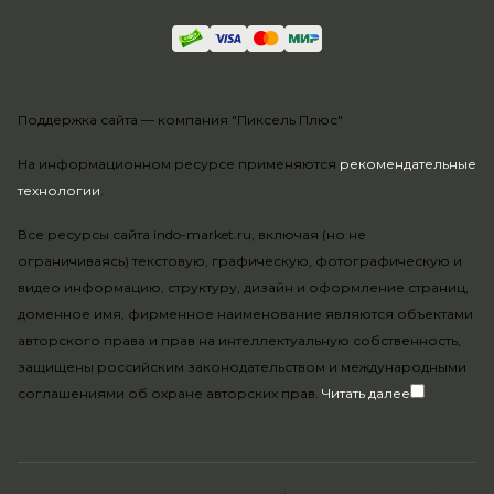
Поддержка сайта —
компания "Пиксель Плюс"
На информационном ресурсе применяются
рекомендательные
технологии
.
Все ресурсы сайта indo-market.ru, включая (но не
ограничиваясь) текстовую, графическую, фотографическую и
видео информацию, структуру, дизайн и оформление страниц,
доменное имя, фирменное наименование являются объектами
авторского права и прав на интеллектуальную собственность,
защищены российским законодательством и международными
соглашениями об охране авторских прав.
Читать далее