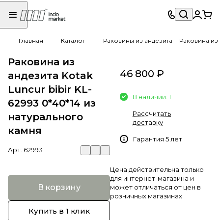
Главная
Каталог
Раковины из андезита
Раковина из 
Раковина из
46 800 ₽
андезита Kotak
Luncur bibir KL-
В наличии: 1
62993 0*40*14 из
Рассчитать
натурального
доставку
камня
Гарантия 5 лет
Арт.
62993
Цена действительна только
для интернет-магазина и
В корзину
может отличаться от цен в
розничных магазинах
Купить в 1 клик