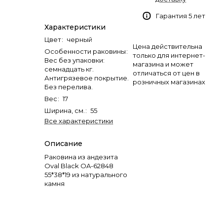
Гарантия 5 лет
Характеристики
Цвет
:
черный
Цена действительна
Особенности раковины
:
только для интернет-
Вес без упаковки:
магазина и может
семнадцать кг.
отличаться от цен в
Антигрязевое покрытие.
розничных магазинах
Без перелива.
Вес
:
17
Ширина, см.
:
55
Все характеристики
Описание
Раковина из андезита
Oval Black OA-62848
55*38*19 из натурального
камня