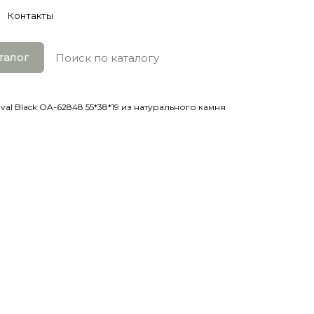
Контакты
талог
val Black OA-62848 55*38*19 из натурального камня