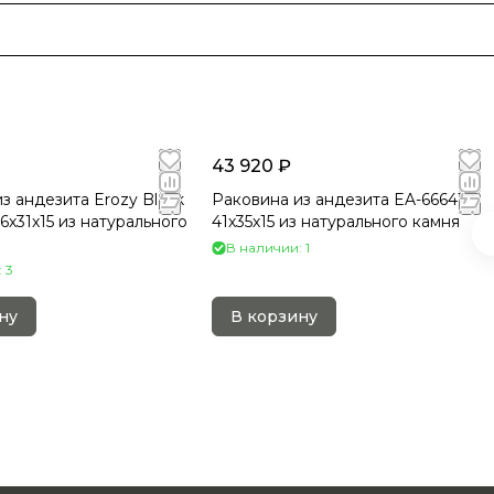
43 920 ₽
з андезита Erozy Black
Раковина из андезита EA-66641
6х31х15 из натурального
41х35х15 из натурального камня
В наличии: 1
 3
ну
В корзину