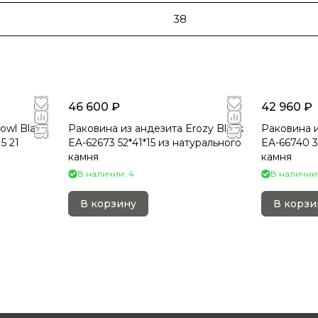
38
46 600 ₽
42 960 ₽
owl Black
Раковина из андезита Erozy Black
Раковина и
5 21
EA-62673 52*41*15 из натурального
EA-66740 3
камня
камня
В наличии: 4
В наличии:
В корзину
В корзи