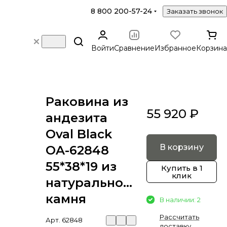
8 800 200-57-24
Заказать звонок
Войти
Сравнение
Избранное
Корзина
Раковина из
55 920 ₽
андезита
Oval Black
В корзину
OA-62848
55*38*19 из
Купить в 1
клик
натурального
камня
В наличии: 2
Рассчитать
Арт.
62848
доставку